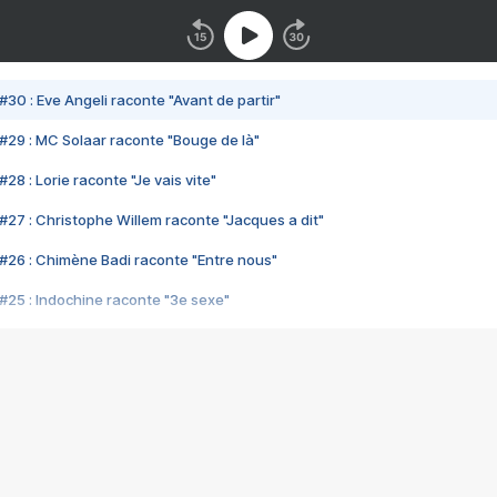
#30 : Eve Angeli raconte "Avant de partir"
#29 : MC Solaar raconte "Bouge de là"
28 : Lorie raconte "Je vais vite"
#27 : Christophe Willem raconte "Jacques a dit"
#26 : Chimène Badi raconte "Entre nous"
#25 : Indochine raconte "3e sexe"
#24 : Zaho raconte "C'est chelou"
#23 : Patrick Bruel raconte "Au café des délices"
#22 : Kyo raconte "Le chemin"
#21 : Nolwenn Leroy raconte "Cassé"