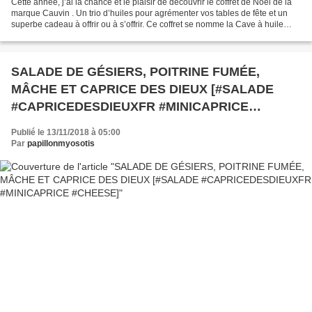
Cette année, j’ai la chance et le plaisir de découvrir le coffret de Noël de la
marque Cauvin . Un trio d’huiles pour agrémenter vos tables de fête et un
superbe cadeau à offrir ou à s’offrir. Ce coffret se nomme la Cave à huile
Sélection. Elle se compose...
SALADE DE GÉSIERS, POITRINE FUMÉE,
MÂCHE ET CAPRICE DES DIEUX [#SALADE
#CAPRICEDESDIEUXFR #MINICAPRICE
#CHEESE]
Publié le 13/11/2018 à 05:00
Par
papillonmyosotis