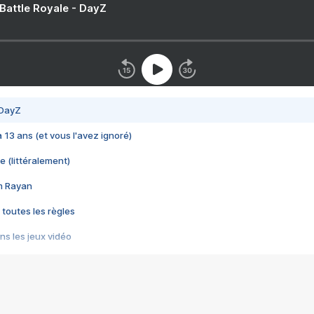
 Battle Royale - DayZ
 DayZ
 a 13 ans (et vous l'avez ignoré)
e (littéralement)
im Rayan
 toutes les règles
s les jeux vidéo
us choquant de Rockstar ? - Le scandale BULLY
e plus moche de Steam
du RÊVE tourne au CAUCHEMAR