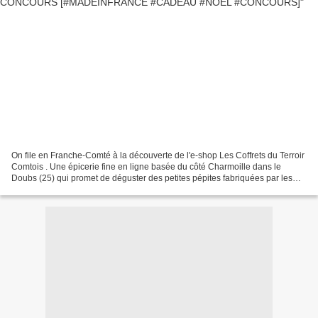
On file en Franche-Comté à la découverte de l'e-shop Les Coffrets du Terroir
Comtois . Une épicerie fine en ligne basée du côté Charmoille dans le
Doubs (25) qui promet de déguster des petites pépites fabriquées par les
artisans du coin. Au menu, de l’épicerie...