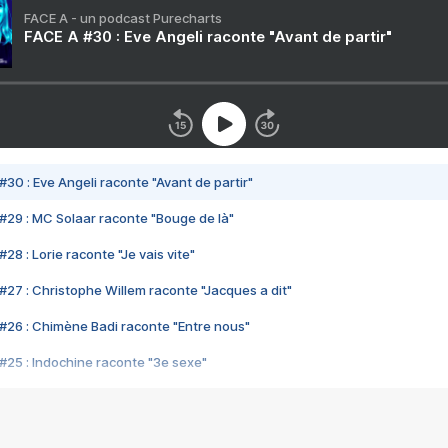
FACE A - un podcast Purecharts
FACE A #30 : Eve Angeli raconte "Avant de partir"
#30 : Eve Angeli raconte "Avant de partir"
#29 : MC Solaar raconte "Bouge de là"
28 : Lorie raconte "Je vais vite"
#27 : Christophe Willem raconte "Jacques a dit"
#26 : Chimène Badi raconte "Entre nous"
#25 : Indochine raconte "3e sexe"
#24 : Zaho raconte "C'est chelou"
#23 : Patrick Bruel raconte "Au café des délices"