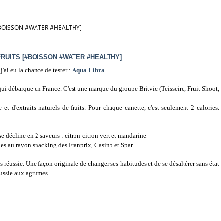
[#BOISSON #WATER #HEALTHY]
FRUITS [#BOISSON #WATER #HEALTHY]
j'ai eu la chance de tester :
Aqua Libra
.
 qui débarque en France. C'est une marque du groupe Britvic (Teisseire, Fruit Shoot,
e et d'extraits naturels de fruits. Pour chaque canette, c'est seulement 2 calories.
 se décline en 2 saveurs : citron-citron vert et mandarine.
ues au rayon snacking des Franprix, Casino et Spar.
s réussie. Une façon originale de changer ses habitudes et de se désaltérer sans état
réussie aux agrumes.