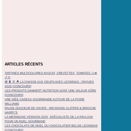
ARTICLES RÉCENTS
TARTINES MULTICOLORES AVOCAT, CREVETTES, TOMATES 🍞🥑
🍤🍅
🎁 🍫 🐰 🐣 LA CHASSE AUX OEUFS AVEC LEONIDAS - PAQUES
2026 [CONCOURS]
LES PRODUITS DAMHERT NUTRITION SONT UNE VALEUR SÛRE
[CONCOURS]
UNE IDÉE CADEAU GOURMANDE AUTOUR DE LA POIRE
WILLIAMS
PAUSE DOUCEUR DE l'HIVER - INFUSIONS CLIPPER & BRIOCHE
HARRY'S
LA MERINGAIE VERSION 2025, SPÉCIALISTE DE LA PAVLOVA
POUR UN NOEL GOURMAND
LES CHOCOLATS DE NOEL DU CHOCOLATIER BELGE LEONIDAS
[CONCOURS]