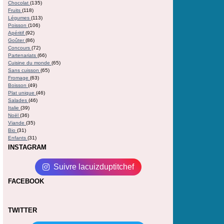
Chocolat
(135)
Fruits
(118)
Légumes
(113)
Poisson
(106)
Apéritif
(92)
Goûter
(86)
Concours
(72)
Partenariats
(66)
Cuisine du monde
(65)
Sans cuisson
(65)
Fromage
(63)
Boisson
(49)
Plat unique
(46)
Salades
(46)
Italie
(39)
Noël
(36)
Viande
(35)
Bio
(31)
Enfants
(31)
INSTAGRAM
Suivre lacuizduptitchef
FACEBOOK
TWITTER