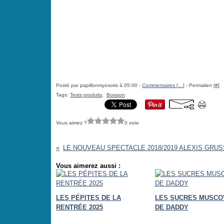
Posté par papillonmyosotis à 05:00 -
Commentaires [
…
]
- Permalien [
#
]
Tags:
Tests produits
,
Boisson
Vous aimez ?
0 vote
Vous aimerez aussi :
LES PÉPITES DE LA
LES SUCRES MUSCO
RENTRÉE 2025
DE DADDY