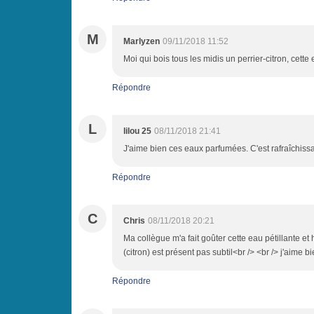
M
Marlyzen
09/11/2018 11:52
Moi qui bois tous les midis un perrier-citron, cette e
Répondre
L
lilou 25
08/11/2018 21:41
J'aime bien ces eaux parfumées. C'est rafraîchissa
Répondre
C
Chris
08/11/2018 20:21
Ma collègue m'a fait goûter cette eau pétillante et
(citron) est présent pas subtil<br /> <br /> j'aime b
Répondre