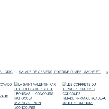
LE NOUVEAU SPECTACLE 2018/2019 ALEXIS GRUSS : ORIGINES {+ CONCOURS} [#JEUCONCOURS #CIRQUE #CONCOURS #PARIS #CIRCUS #CHEVAL]
SALADE DE GÉSIERS, POITRINE FUMÉE, MÂCHE ET CAPRICE DES DIEUX [#SALADE #CAPRICEDESDIEUXFR #MINICAPRICE #CHEESE]
VADO