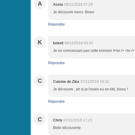
A
Assia
08/11/2018 07:29
Je découvre merci. Bises
Répondre
K
kekeli
08/11/2018 03:43
Je ne connaissais pas cette boisson !!<br /> <br /
Répondre
C
Cuisine de Zika
07/11/2018 19:32
Je découvre , ah si je l'avais eu en été, bisou !
Répondre
C
Chris
07/11/2018 17:23
Belle découverte