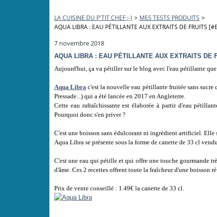
LA CUISINE DU P'TIT CHEF ;-)
>
MES TESTS PRODUITS
>
AQUA LIBRA : EAU PÉTILLANTE AUX EXTRAITS DE FRUITS 
7 novembre 2018
AQUA LIBRA : EAU PÉTILLANTE AUX EXTRAITS DE 
Aujourd'hui, ça va pétiller sur le blog avec l'eau pétillante que 
Aqua Libra
c'est la nouvelle eau pétillante fruitée sans sucre
Pressade...) qui a été lancée en 2017 en Angleterre.
Cette eau rafraîchissante est élaborée à partir d'eau pétillant
Pourquoi donc s'en priver ?
C'est une boisson sans édulcorant ni ingrédient artificiel. Elle
Aqua Libra se présente sous la forme de canette de 33 cl vend
C'est une eau qui pétille et qui offre une touche gourmande trè
d'âme. Ces 2 recettes offrent toute la fraîcheur d'une boisson 
Prix de vente conseillé : 1.49€ la canette de 33 cl.