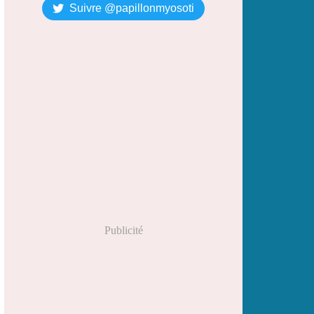
Suivre @papillonmyosoti
Publicité