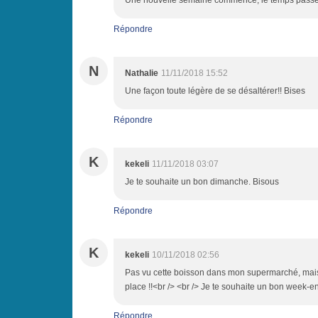
Une nouvelle semaine commence, le temps passe tr
Répondre
N
Nathalie
11/11/2018 15:52
Une façon toute légère de se désaltérer!! Bises
Répondre
K
kekeli
11/11/2018 03:07
Je te souhaite un bon dimanche. Bisous
Répondre
K
kekeli
10/11/2018 02:56
Pas vu cette boisson dans mon supermarché, mais il
place !!<br /> <br /> Je te souhaite un bon week-e
Répondre