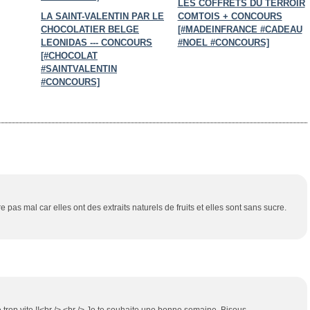
LES COFFRETS DU TERROIR
LA SAINT-VALENTIN PAR LE
COMTOIS + CONCOURS
CHOCOLATIER BELGE
[#MADEINFRANCE #CADEAU
LEONIDAS --- CONCOURS
#NOEL #CONCOURS]
[#CHOCOLAT
#SAINTVALENTIN
#CONCOURS]
tre pas mal car elles ont des extraits naturels de fruits et elles sont sans sucre.