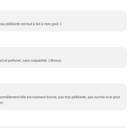
au pétillante est tout à fait à mon goût :)
nt et parfumé, sans culpabilité :) Bisous
 honnêtement elle est vraiment bonne, pas trop pétillante, pas sucrée et le gout
ien