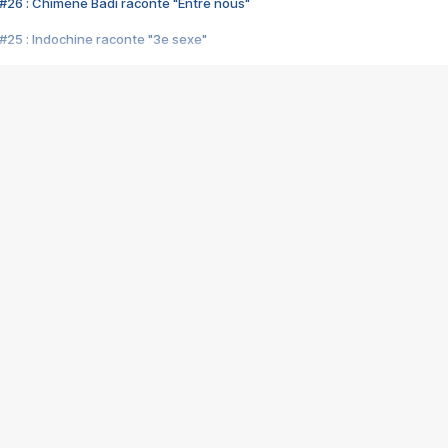
#26 : Chimène Badi raconte "Entre nous"
#25 : Indochine raconte "3e sexe"
#24 : Zaho raconte "C'est chelou"
#23 : Patrick Bruel raconte "Au café des délices"
#22 : Kyo raconte "Le chemin"
#21 : Nolwenn Leroy raconte "Cassé"
#20 : Patrick Hernandez raconte "Born to be alive"
#19 : Lorie raconte "Près de moi"
#18 : Michael Jones raconte "A nos actes manqués" (avec Jean-Jacque
#17 : Khaled raconte "Aïcha"
#16 : Corneille raconte "Parce qu'on vient de loin"
#15 : Indochine raconte "L'aventurier"
14 : Lorie raconte "Sur un air latino"