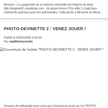
Bonjour ;-) La gagnante de ce petit jeu devinette est Virginie du blog
http://virginie92.canalblog.com . Un grand bravo !!! En effet, il s'agit bien
d'aliments spéciaux pour les astronautes. Cette photo a été prise au Musée
de l'Air et de l'Espace du...
PHOTO-DEVINETTE 2 : VENEZ JOUER !
Publié le 04/03/2008 à 09:00
Par
papillonmyosotis
Session de rattrapage pour ceux qui n'ont pas pu jouer au 1er PHOTO-