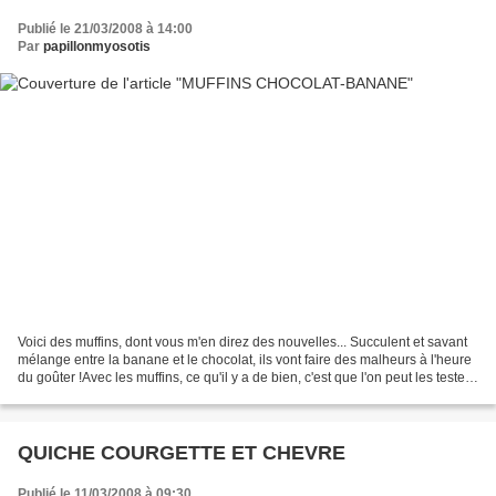
Publié le 21/03/2008 à 14:00
Par
papillonmyosotis
Voici des muffins, dont vous m'en direz des nouvelles... Succulent et savant
mélange entre la banane et le chocolat, ils vont faire des malheurs à l'heure
du goûter !Avec les muffins, ce qu'il y a de bien, c'est que l'on peut les tester
à tous les goûts....
QUICHE COURGETTE ET CHEVRE
Publié le 11/03/2008 à 09:30