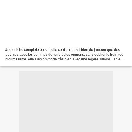
Une quiche complète puisqu'elle contient aussi bien du jambon que des
légumes avec les pommes de terre et les oignons, sans oublier le fromage
!Nourrissante, elle s'accommode très bien avec une légère salade... et le
tour est joué ! Recette pour 4 gourmands....