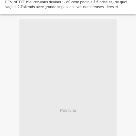
DEVINETTE !Saurez-vous deviner : - où cette photo a été prise et,- de quoi
s'agit-il ? J'attends avec grande impatience vos nombreuses idées et
réponses en laissant un petit commentaire....
Publicité