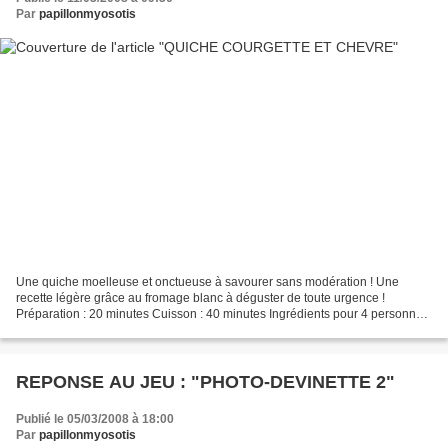
Par
papillonmyosotis
Une quiche moelleuse et onctueuse à savourer sans modération ! Une
recette légère grâce au fromage blanc à déguster de toute urgence !
Préparation : 20 minutes Cuisson : 40 minutes Ingrédients pour 4 personnes
:- 1 pâte brisée- 2 crottins de chèvre- 600...
REPONSE AU JEU : "PHOTO-DEVINETTE 2"
Publié le 05/03/2008 à 18:00
Par
papillonmyosotis