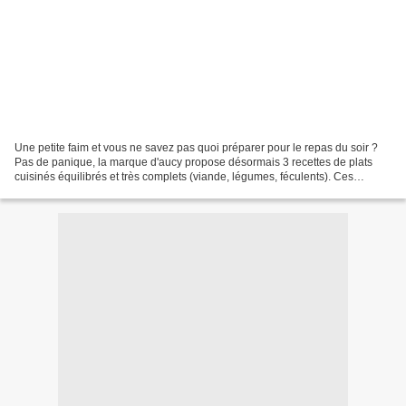
Une petite faim et vous ne savez pas quoi préparer pour le repas du soir ?
Pas de panique, la marque d'aucy propose désormais 3 recettes de plats
cuisinés équilibrés et très complets (viande, légumes, féculents). Ces
poêlées cuisinées sont gourmandes...