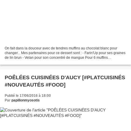
On fait dans la douceur avec de tendres muffins au chocolat blanc pour
changer... Mes partenaires pour ce dessert sont : - Farin'Up pour ses graines
de lin brun - Velan pour son concentré de mangue Pour 6 muffins
Préparation : 20 minutes Cuisson : 20...
POÊLÉES CUISINÉES D'AUCY [#PLATCUISINÉS
#NOUVEAUTÉS #FOOD]
Publié le 17/06/2016 à 18:00
Par
papillonmyosotis