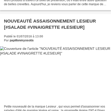
leurs produits à travers ce billet de présention, où il était entre autre question
de belles crevettes. Aujourd'hui, je reviens vous parler de cette marque de
surgelés que j'ai découverte...
NOUVEAUTÉ ASSAISONNEMENT LESIEUR
[#SALADE #VINAIGRETTE #LESIEUR]
Publié le 01/07/2016 à 13:00
Par
papillonmyosotis
Petite nouveauté de la marque Lesieur , qui vous permet d'assaisonner vos
salades d'été de manière légère et saine : la vinaigrette légère ISIO 4 Fines