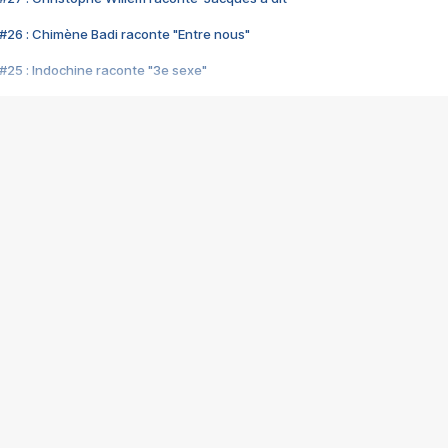
#26 : Chimène Badi raconte "Entre nous"
#25 : Indochine raconte "3e sexe"
#24 : Zaho raconte "C'est chelou"
#23 : Patrick Bruel raconte "Au café des délices"
#22 : Kyo raconte "Le chemin"
#21 : Nolwenn Leroy raconte "Cassé"
#20 : Patrick Hernandez raconte "Born to be alive"
#19 : Lorie raconte "Près de moi"
#18 : Michael Jones raconte "A nos actes manqués" (avec Jean-Jacque
#17 : Khaled raconte "Aïcha"
#16 : Corneille raconte "Parce qu'on vient de loin"
#15 : Indochine raconte "L'aventurier"