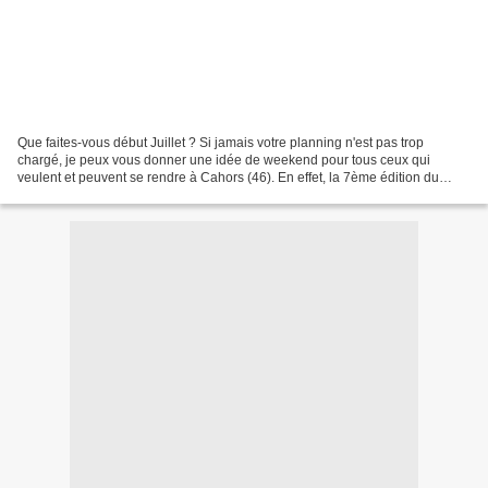
Que faites-vous début Juillet ? Si jamais votre planning n'est pas trop
chargé, je peux vous donner une idée de weekend pour tous ceux qui
veulent et peuvent se rendre à Cahors (46). En effet, la 7ème édition du
festival Lot Of Saveurs a lieu cette année...