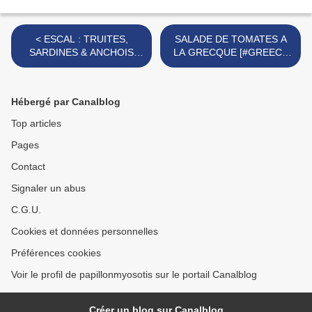
< ESCAL : TRUITES,
SALADE DE TOMATES A
SARDINES & ANCHOIS
LA GRECQUE [#GREECE
[#SURGELÉS #POISSON
#GREEKFOOD #SALADE
#STRASBOURG #ESCAL]
#SUMMER] >
Hébergé par Canalblog
Top articles
Pages
Contact
Signaler un abus
C.G.U.
Cookies et données personnelles
Préférences cookies
Voir le profil de papillonmyosotis sur le portail Canalblog
Créer un blog sur Canalblog