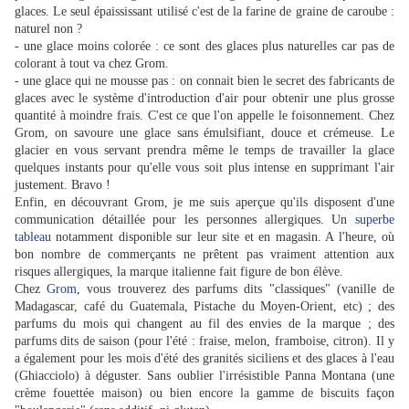
glaces. Le seul épaississant utilisé c'est de la farine de graine de caroube :
naturel non ?
- une glace moins colorée : ce sont des glaces plus naturelles car pas de
colorant à tout va chez Grom.
- une glace qui ne mousse pas : on connait bien le secret des fabricants de
glaces avec le système d'introduction d'air pour obtenir une plus grosse
quantité à moindre frais. C'est ce que l'on appelle le foisonnement. Chez
Grom, on savoure une glace sans émulsifiant, douce et crémeuse. Le
glacier en vous servant prendra même le temps de travailler la glace
quelques instants pour qu'elle vous soit plus intense en supprimant l'air
justement. Bravo !
Enfin, en découvrant Grom, je me suis aperçue qu'ils disposent d'une
communication détaillée pour les personnes allergiques. Un
superbe
tableau
notamment disponible sur leur site et en magasin. A l'heure, où
bon nombre de commerçants ne prêtent pas vraiment attention aux
risques allergiques, la marque italienne fait figure de bon élève.
Chez
Grom
, vous trouverez des parfums dits "classiques" (vanille de
Madagascar, café du Guatemala, Pistache du Moyen-Orient, etc) ; des
parfums du mois qui changent au fil des envies de la marque ; des
parfums dits de saison (pour l'été : fraise, melon, framboise, citron). Il y
a également pour les mois d'été des granités siciliens et des glaces à l'eau
(Ghiacciolo) à déguster. Sans oublier l'irrésistible Panna Montana (une
crème fouettée maison) ou bien encore la gamme de biscuits façon