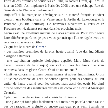
Forte de ces dizaines de boutiques en Italie, la société Grom, qui a vu le
jour en 2003, s'est implantée à Paris dès 2008 avec une échoppe Rue de
Seine dans le VIème arrondissement.
Aujourd'hui la marque se développe sur le marché français et vient
d'ouvrir une boutique dans le Vème entre le Jardin du Luxebourg et le
Panthéon (19 rue Soufflot). De nouvelles ouvertures à Paris et en
Province sont également prévues dans les prochains mois.
Grom c'est une excellente marque de glaces artisanales. Pour avoir goûté
leurs différents parfums, je peux vous garantir que l'on se régale avec des
recettes aux saveurs subtiles.
Ce qui fait le succès de
Grom
:
- des matières premières de la plus haute qualité (que des ingrédients
d'origine naturelle)
- une exploitation agricole biologique appellée Mura Mura (près de
Turin, berceau de la marque) où sont cultivés les fruits que vous
retrouvez dans les glaces Grom. Quoi de mieux non ?
- Exit les colorants, arômes, conservateurs et autres émulsifiants. Grom
utilise par exemple de l'eau de source Sparea pour ses sorbets, du lait
entier de haute qualité pour les crèmes mais aussi des oeufs bio ainsi
qu'une sélection des meilleures variétés de cacao et de café d'Amérique
Centrale.
Opter pour une glace Grom c'est choisir la différence :
- une glace qui fond plus facilement : oui mais c'est pour la bonne cause :
pas de carragénine, alginate ou encore agar-agar pour venir épaissir les