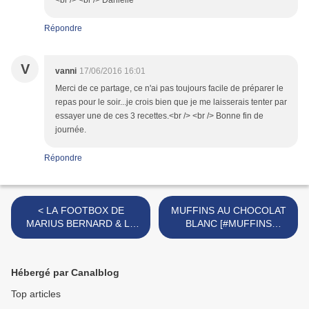
<br /> <br /> Danielle
Répondre
V
vanni
17/06/2016 16:01
Merci de ce partage, ce n'ai pas toujours facile de préparer le
repas pour le soir...je crois bien que je me laisserais tenter par
essayer une de ces 3 recettes.<br /> <br /> Bonne fin de
journée.
Répondre
< LA FOOTBOX DE
MUFFINS AU CHOCOLAT
MARIUS BERNARD & LA
BLANC [#MUFFINS
CAGOLE DE MARSEILLE
#CHOCOLAT
[#APÉRO #FOOT
#CHOCOLATE] >
#EURO2016 #MARSEILLE]
Hébergé par Canalblog
Top articles