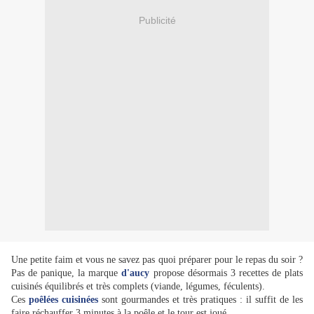
Publicité
Une petite faim et vous ne savez pas quoi préparer pour le repas du soir ?
Pas de panique, la marque
d'aucy
propose désormais 3 recettes de plats
cuisinés équilibrés et très complets (viande, légumes, féculents).
Ces
poêlées cuisinées
sont gourmandes et très pratiques : il suffit de les
faire réchauffer 3 minutes à la poêle et le tour est joué.