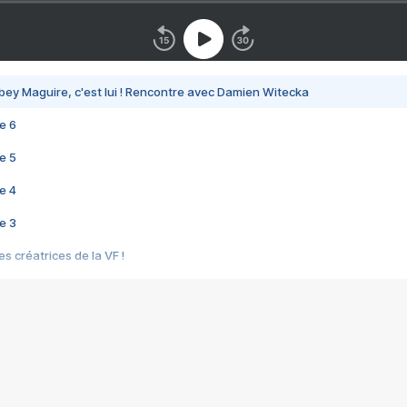
bey Maguire, c'est lui ! Rencontre avec Damien Witecka
e 6
e 5
e 4
e 3
s créatrices de la VF !
e 2
e 1
e Mektoub My Love arrive enfin ! Rencontre avec Shaïn Boumedine et Sal
i : après Toni en famille