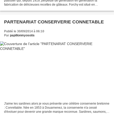
pâtissier qui, depuis 1919, perpétue de génération en génération la
fabrication de délicieuses recettes de gâteaux. Forchy est situé en
Normandie plus précisément en Seine-Maritime....
PARTENARIAT CONSERVERIE CONNETABLE
Publié le 30/09/2014 à 06:10
Par
papillonmyosotis
J'aime les sardines alors je vous présente une célèbre conserverie bretonne
: Connétable. Née en 1853 à Douarnenez, la conserverie n'a cessé
d'évoluer pour devenir une grande marque reconnue. Sardines, saumons,