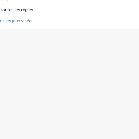
 toutes les règles
s les jeux vidéo
us choquant de Rockstar ? - Le scandale BULLY
e plus moche de Steam
du RÊVE tourne au CAUCHEMAR
pendant 8 heures
it… à tort
umiliés par un jeu vidéo
ire - Final Fantasy 8
ti un empire - Age of Empires
story DOFUS
tard, il crée l'un des pires jeux de tous les temps, MindsEye.