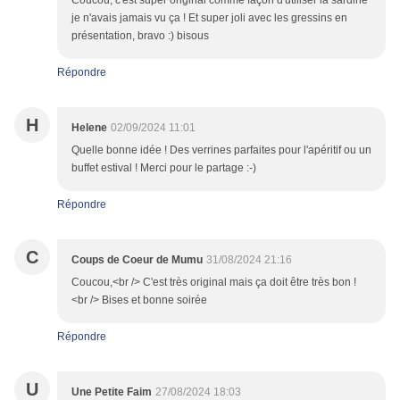
Coucou, c'est super original comme façon d'utiliser la sardine
je n'avais jamais vu ça ! Et super joli avec les gressins en
présentation, bravo :) bisous
Répondre
H
Helene
02/09/2024 11:01
Quelle bonne idée ! Des verrines parfaites pour l'apéritif ou un
buffet estival ! Merci pour le partage :-)
Répondre
C
Coups de Coeur de Mumu
31/08/2024 21:16
Coucou,<br /> C'est très original mais ça doit être très bon !
<br /> Bises et bonne soirée
Répondre
U
Une Petite Faim
27/08/2024 18:03