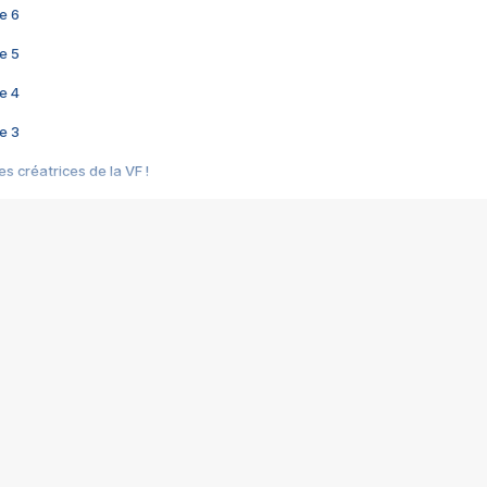
e 6
e 5
e 4
e 3
s créatrices de la VF !
e 2
e 1
e Mektoub My Love arrive enfin ! Rencontre avec Shaïn Boumedine et Sal
i : après Toni en famille
elle réalise le bouleversant Dites lui que je l'aime
ais ! Rencontre autour de Vie privée de Rebecca Zlotowski
 de Marguerite, Grave... Rencontre avec Ella Rumpf
 Les Rêveurs, un film intime sur la santé mentale