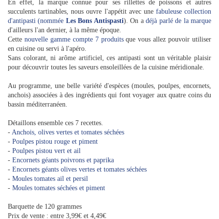
En effet, la marque connue pour ses rillettes de poissons et autres
succulents tartinables, nous ouvre l'appétit avec une
fabuleuse collection
d'antipasti (nommée
Les Bons Antispasti
). On a
déjà parlé de la marque
d'ailleurs l'an dernier, à la même époque.
Cette
nouvelle gamme compte 7 produits
que vous allez pouvoir utiliser
en cuisine ou servi à l'apéro.
Sans colorant, ni arôme artificiel, ces antipasti sont un véritable plaisir
pour découvrir toutes les saveurs
ensoleillées
de la cuisine méridionale.
Au programme, une belle variété d'espèces (moules, poulpes, encornets,
anchois) associées à des ingrédients qui font voyager aux quatre coins du
bassin méditerranéen.
Détaillons ensemble ces 7 recettes.
-
Anchois, olives vertes et tomates séchées
-
Poulpes pistou rouge et piment
-
Poulpes pistou vert et ail
-
Encornets géants poivrons et paprika
-
Encornets géants olives vertes et tomates séchées
-
Moules tomates ail et persil
-
Moules tomates séchées et piment
Barquette de 120 grammes
Prix de vente : entre 3,99€ et 4,49€