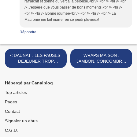
rafraichit et donne du vert à la pelouse.<br /> <br /> <br /> <br
/> J'espère que vous passer de bons moments.<br /> <br />
<br /> <br /> Bonne journée<br /> <br /> <br /> <br /> La
Macronie me fait marrer en ce jeudi pluvieux!
Répondre
< DAUNAT : LES PAUSES-
WRAPS MAISON :
DEJEUNER TROP
JAMBON, CONCOMBRE,
GOURMANDES
CAROTTE, EPINARD
[#SNACKING #SANDWICH
[#FAITMAISON
#PIQUENIQUE #TRAVAIL
#RECETTEDUJOUR
Hébergé par Canalblog
#DEJEUNER]
#WRAP #SANDWICH] >
Top articles
Pages
Contact
Signaler un abus
C.G.U.