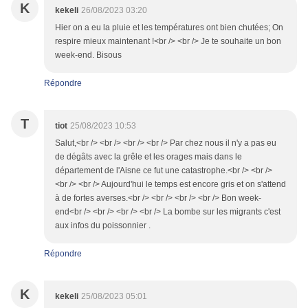
K
kekeli
26/08/2023 03:20
Hier on a eu la pluie et les températures ont bien chutées; On
respire mieux maintenant !<br /> <br /> Je te souhaite un bon
week-end. Bisous
Répondre
T
tiot
25/08/2023 10:53
Salut,<br /> <br /> <br /> <br /> Par chez nous il n'y a pas eu
de dégâts avec la grêle et les orages mais dans le
département de l'Aisne ce fut une catastrophe.<br /> <br />
<br /> <br /> Aujourd'hui le temps est encore gris et on s'attend
à de fortes averses.<br /> <br /> <br /> <br /> Bon week-
end<br /> <br /> <br /> <br /> La bombe sur les migrants c'est
aux infos du poissonnier .
Répondre
K
kekeli
25/08/2023 05:01