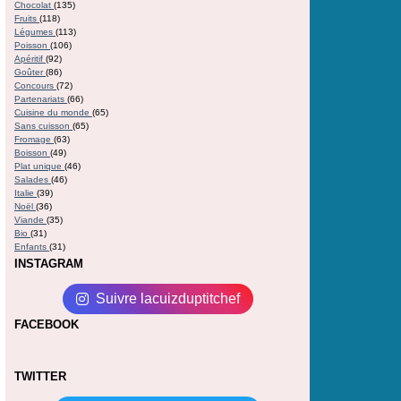
Chocolat
(135)
Fruits
(118)
Légumes
(113)
Poisson
(106)
Apéritif
(92)
Goûter
(86)
Concours
(72)
Partenariats
(66)
Cuisine du monde
(65)
Sans cuisson
(65)
Fromage
(63)
Boisson
(49)
Plat unique
(46)
Salades
(46)
Italie
(39)
Noël
(36)
Viande
(35)
Bio
(31)
Enfants
(31)
INSTAGRAM
Suivre lacuizduptitchef
FACEBOOK
TWITTER