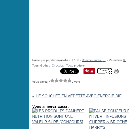
Posté par papillonmyosotis à 17:30 -
Commentaires [
…
]
- Permalien [
#
]
Tags:
Goûter
,
Chocolat
,
Tests produits
Vous aimez ?
0 vote
LE SOUCHET EN VEDETTE AVEC ENERGIE DIFFUSION [#MADEINFRANCE #SANSGLUTEN]
Vous aimerez aussi :