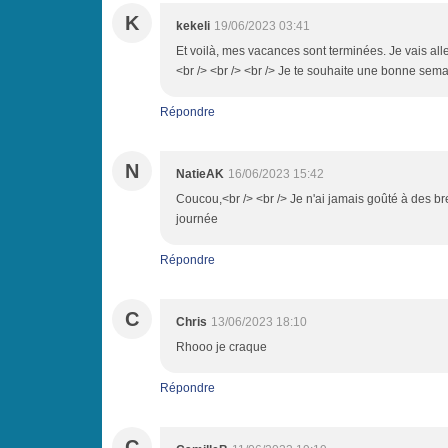
K
kekeli
19/06/2023 03:41
Et voilà, mes vacances sont terminées. Je vais alle
<br /> <br /> <br /> Je te souhaite une bonne sem
Répondre
N
NatieAK
16/06/2023 15:42
Coucou,<br /> <br /> Je n'ai jamais goûté à des bre
journée
Répondre
C
Chris
13/06/2023 18:10
Rhooo je craque
Répondre
C