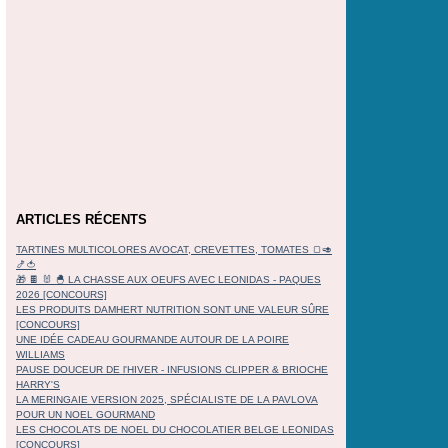
ARTICLES RÉCENTS
TARTINES MULTICOLORES AVOCAT, CREVETTES, TOMATES 🍞🥑
🍤🍅
🎁 🍫 🐰 🐣 LA CHASSE AUX OEUFS AVEC LEONIDAS - PAQUES
2026 [CONCOURS]
LES PRODUITS DAMHERT NUTRITION SONT UNE VALEUR SÛRE
[CONCOURS]
UNE IDÉE CADEAU GOURMANDE AUTOUR DE LA POIRE
WILLIAMS
PAUSE DOUCEUR DE l'HIVER - INFUSIONS CLIPPER & BRIOCHE
HARRY'S
LA MERINGAIE VERSION 2025, SPÉCIALISTE DE LA PAVLOVA
POUR UN NOEL GOURMAND
LES CHOCOLATS DE NOEL DU CHOCOLATIER BELGE LEONIDAS
[CONCOURS]