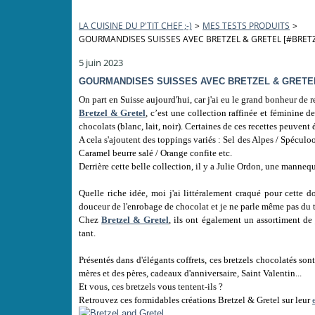
LA CUISINE DU P'TIT CHEF ;-)
>
MES TESTS PRODUITS
>
GOURMANDISES SUISSES AVEC BRETZEL & GRETEL [#BRET
5 juin 2023
GOURMANDISES SUISSES AVEC BRETZEL & GRETEL
On part en Suisse aujourd'hui, car j'ai eu le grand bonheur de 
Bretzel & Gretel
, c’est une collection raffinée et féminine de
chocolats (blanc, lait, noir). Certaines de ces recettes peuven
A cela s'ajoutent des toppings variés : Sel des Alpes /
Spéculo
Caramel beurre salé / Orange confite etc.
Derrière cette belle collection, il y a Julie Ordon, une manneq
Quelle riche idée, moi j'ai
littéralement
craqué pour cette do
douceur de l'enrobage de chocolat et je ne parle même pas du t
Chez
Bretzel & Gretel
, ils ont également un assortiment de
tant.
Présentés dans d'élégants coffrets, ces bretzels chocolatés son
mères et des pères, cadeaux d'anniversaire, Saint Valentin...
Et vous, ces bretzels vous tentent-ils ?
Retrouvez ces formidables créations Bretzel & Gretel sur leur