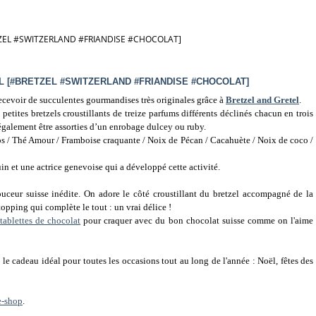
ZEL #SWITZERLAND #FRIANDISE #CHOCOLAT]
 [#BRETZEL #SWITZERLAND #FRIANDISE #CHOCOLAT]
recevoir
de succulentes gourmandises très originales
grâce à
Bretzel and Gretel
.
 petites bretzels croustillants de treize parfums différents déclinés chacun en trois
t également être assorties d’un enrobage dulcey ou ruby.
os
/ Thé Amour / Framboise craquante / Noix de Pécan / Cacahuète / Noix de coco /
uin et une actrice genevoise qui a développé cette activité.
uceur suisse inédite. On adore le côté croustillant du bretzel accompagné de la
opping qui complète le tout : un vrai délice !
tablettes de chocolat
pour craquer avec du bon chocolat suisse comme on l'aime
t le cadeau idéal pour toutes les occasions tout au long de l'année : Noël, fêtes des
e-shop
.