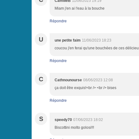
CamilleB
11/06/2023 19:19
Miam j'en ai l'eau à la bouche
Répondre
U
une petite faim
11/06/2023 18:23
coucou j'en ferai qu'une bouchées de ces délicieu
Répondre
C
Cathnounourse
08/06/2023 12:08
ça doit être exquis!<br /> <br /> bises
Répondre
S
speedy70
07/06/2023 18:02
Biscottini molto golosi!!!