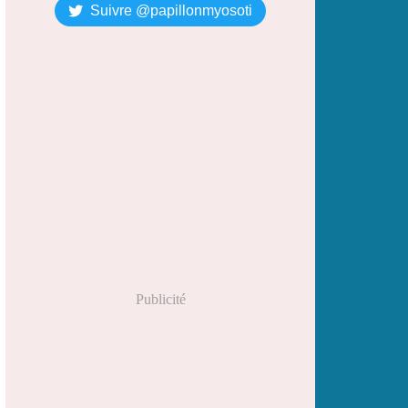
Suivre @papillonmyosoti
Publicité