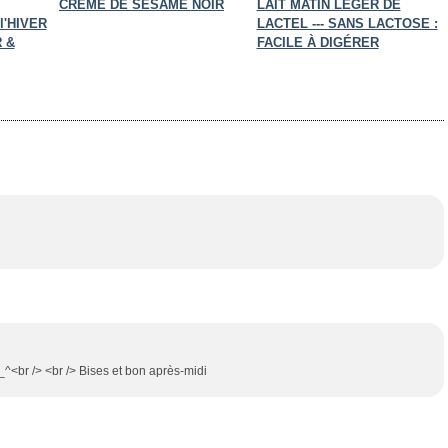
CRÈME DE SÉSAME NOIR
LAIT MATIN LÉGER DE
l'HIVER
LACTEL --- SANS LACTOSE :
 &
FACILE À DIGÉRER
^_^<br /> <br /> Bises et bon après-midi