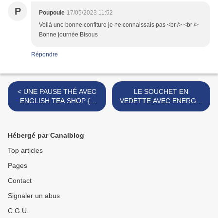
P
Poupoule
17/05/2023 11:52
Voilà une bonne confiture je ne connaissais pas <br /> <br />
Bonne journée Bisous
Répondre
< UNE PAUSE THÉ AVEC
LE SOUCHET EN
ENGLISH TEA SHOP {+
VEDETTE AVEC ENERGIE
CONCOURS} [#TEATIME
DIFFUSION
#CONCOURS
[#MADEINFRANCE
#JEUCONCOURS]
#SANSGLUTEN] >
Hébergé par Canalblog
Top articles
Pages
Contact
Signaler un abus
C.G.U.