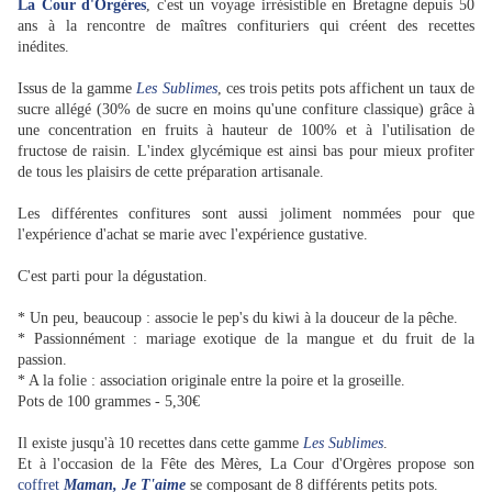
La Cour d'Orgères
, c'est un voyage irrésistible en Bretagne depuis 50
ans à la rencontre de maîtres confituriers qui créent des recettes
inédites.
Issus de la gamme
Les Sublimes
, ces trois petits pots affichent un taux de
sucre allégé (30% de sucre en moins qu'une confiture classique) grâce à
une concentration en fruits à hauteur de 100% et à l'utilisation de
fructose de raisin. L'index glycémique est ainsi bas pour mieux profiter
de tous les plaisirs de cette préparation artisanale.
Les différentes confitures sont aussi joliment nommées pour que
l'expérience d'achat se marie avec l'expérience gustative.
C'est parti pour la dégustation.
* Un peu, beaucoup : associe le pep's du kiwi à la douceur de la pêche.
* Passionnément : mariage exotique de la mangue et du fruit de la
passion.
* A la folie : association originale entre la poire et la groseille.
Pots de 100 grammes - 5,30€
Il existe jusqu'à 10 recettes dans cette gamme
Les Sublimes
.
Et à l'occasion de la Fête des Mères, La Cour d'Orgères propose son
coffret
Maman, Je T'aime
se composant de 8 différents petits pots.