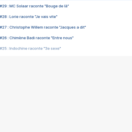
#29 : MC Solaar raconte "Bouge de là"
28 : Lorie raconte "Je vais vite"
#27 : Christophe Willem raconte "Jacques a dit"
#26 : Chimène Badi raconte "Entre nous"
#25 : Indochine raconte "3e sexe"
#24 : Zaho raconte "C'est chelou"
#23 : Patrick Bruel raconte "Au café des délices"
#22 : Kyo raconte "Le chemin"
#21 : Nolwenn Leroy raconte "Cassé"
#20 : Patrick Hernandez raconte "Born to be alive"
#19 : Lorie raconte "Près de moi"
#18 : Michael Jones raconte "A nos actes manqués" (avec Jean-Jacque