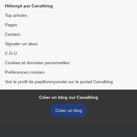
#VEGAN
#DORDOGNE
Hébergé par Canalblog
#MADEINFRANCE
#CAVIARDENEUVIC
#TOSSOLIA]
#NOEL #REVEILLON] >
Top articles
Pages
Contact
Signaler un abus
C.G.U.
Cookies et données personnelles
Préférences cookies
Voir le profil de papillonmyosotis sur le portail Canalblog
Créer un blog sur Canalblog
Créer un blog