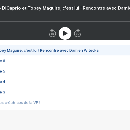
 DiCaprio et Tobey Maguire, c'est lui ! Rencontre avec Dam
bey Maguire, c'est lui ! Rencontre avec Damien Witecka
e 6
e 5
e 4
e 3
s créatrices de la VF !
e 2
e 1