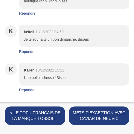
boutique<br /> <br /> bises
Répondre
K
kekeli
11/12/2022 04:50
Je te souhaite un bon dimanche. Bisous
Répondre
K
Karen
10/12/2022 15:22
Une belle adresse ! Bises
Répondre
< LE TOFU FRANCAIS DE
METS D'EXCEPTION AVEC
LA MARQUE TOSSOLIA
CAVIAR DE NEUVIC
[#CUISINEVEGETALE
[#MADEINFRANCE
#VEGGIE #BIO #TOFU
#CAVIAR #SAUMON