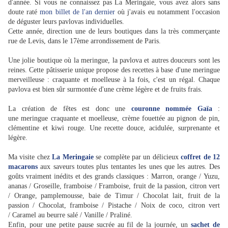
d'année. Si vous ne connaissez pas La Meringaie, vous avez alors sans
doute raté
mon billet de l'an dernier
où j'avais eu notamment l'occasion
de déguster leurs pavlovas individuelles.
Cette année, direction une de leurs boutiques dans la très commerçante
rue de Levis, dans le 17ème arrondissement de Paris.
Une jolie boutique où la meringue, la pavlova et autres douceurs sont les
reines. Cette pâtisserie unique propose des recettes à base d'une meringue
merveilleuse : craquante et moelleuse à la fois, c'est un régal. Chaque
pavlova est bien sûr surmontée d'une crème légère et de fruits frais.
La création de fêtes est donc une
couronne nommée Gaïa
:
une meringue craquante et moelleuse, crème fouettée au pignon de pin,
clémentine et kiwi rouge. Une recette douce, acidulée, surprenante et
légère.
Ma visite chez
La Meringaie
se complète par un délicieux
coffret de 12
macarons
aux saveurs toutes plus tentantes les unes que les autres. Des
goûts vraiment inédits et des grands classiques : Marron, orange / Yuzu,
ananas / Groseille, framboise / Framboise, fruit de la passion, citron vert
/ Orange, pamplemousse, baie de Timur / Chocolat lait, fruit de la
passion / Chocolat, framboise / Pistache / Noix de coco, citron vert
/ Caramel au beurre salé / Vanille / Praliné.
Enfin, pour une petite pause sucrée au fil de la journée, un
sachet de