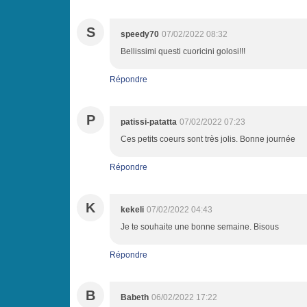
S
speedy70
07/02/2022 08:32
Bellissimi questi cuoricini golosi!!!
Répondre
P
patissi-patatta
07/02/2022 07:23
Ces petits coeurs sont très jolis. Bonne journée
Répondre
K
kekeli
07/02/2022 04:43
Je te souhaite une bonne semaine. Bisous
Répondre
B
Babeth
06/02/2022 17:22