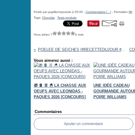
Posté par papillonmyosotis à 05:00 -
Commentaires [
…
]
- Permalien [
#
]
Tags:
Chocolat
,
Tests produits
Vous aimez ?
0 vote
POELEE DE SEICHES [#RECETTEDUJOUR #POISSON #FAITMAISON #CUISINER #RECETTE]
Vous aimerez aussi :
🎁 🍫 🐰 🐣 LA CHASSE AUX
UNE IDÉE CADEAU
OEUFS AVEC LEONIDAS -
GOURMANDE AUTOUR
PAQUES 2026 [CONCOURS]
POIRE WILLIAMS
Commentaires
Ajouter un commentaire