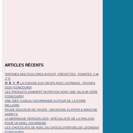
ARTICLES RÉCENTS
TARTINES MULTICOLORES AVOCAT, CREVETTES, TOMATES 🍞🥑
🍤🍅
🎁 🍫 🐰 🐣 LA CHASSE AUX OEUFS AVEC LEONIDAS - PAQUES
2026 [CONCOURS]
LES PRODUITS DAMHERT NUTRITION SONT UNE VALEUR SÛRE
[CONCOURS]
UNE IDÉE CADEAU GOURMANDE AUTOUR DE LA POIRE
WILLIAMS
PAUSE DOUCEUR DE l'HIVER - INFUSIONS CLIPPER & BRIOCHE
HARRY'S
LA MERINGAIE VERSION 2025, SPÉCIALISTE DE LA PAVLOVA
POUR UN NOEL GOURMAND
LES CHOCOLATS DE NOEL DU CHOCOLATIER BELGE LEONIDAS
[CONCOURS]