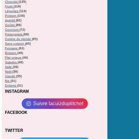
Chocolat
(135)
Fruits
(118)
Légumes
(113)
Poisson
(106)
Apéritif
(92)
Goûter
(86)
Concours
(72)
Partenariats
(66)
Cuisine du monde
(65)
Sans cuisson
(65)
Fromage
(63)
Boisson
(49)
Plat unique
(46)
Salades
(46)
Italie
(39)
Noël
(36)
Viande
(35)
Bio
(31)
Enfants
(31)
INSTAGRAM
Suivre lacuizduptitchef
FACEBOOK
TWITTER