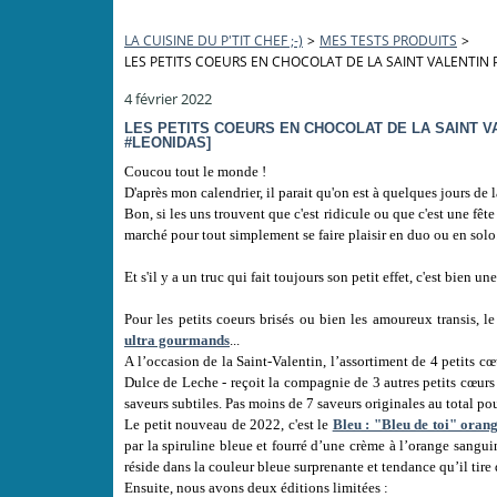
LA CUISINE DU P'TIT CHEF ;-)
>
MES TESTS PRODUITS
>
LES PETITS COEURS EN CHOCOLAT DE LA SAINT VALENTIN
4 février 2022
LES PETITS COEURS EN CHOCOLAT DE LA SAINT V
#LEONIDAS]
Coucou tout le monde !
D'après mon calendrier, il parait qu'on est à quelques jours de l
Bon, si les uns trouvent que c'est ridicule ou que c'est une fêt
marché pour tout simplement se faire plaisir en duo ou en solo
Et s'il y a un truc qui fait toujours son petit effet, c'est bien 
Pour les petits coeurs brisés ou bien les amoureux transis,
ultra gourmands
...
A l’occasion de la Saint-Valentin, l’assortiment de 4 petits c
Dulce de Leche - reçoit la compagnie de 3 autres petits cœurs 
saveurs subtiles. Pas moins de 7 saveurs originales au total po
Le petit nouveau de 2022, c'est le
Bleu : "Bleu de toi" orang
par la spiruline bleue et fourré d’une crème à l’orange sangui
réside dans la couleur bleue surprenante et tendance qu’il tire d
Ensuite, nous avons deux éditions limitées :