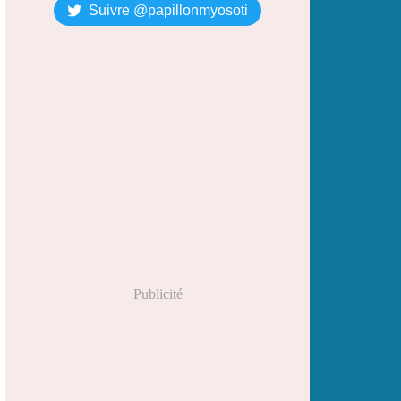
Suivre @papillonmyosoti
Publicité