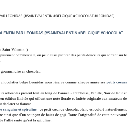
 PAR LEONIDAS [#SAINTVALENTIN #BELGIQUE #CHOCOLAT #LEONIDAS]
ALENTIN PAR LEONIDAS [#SAINTVALENTIN #BELGIQUE #CHOCOLAT
a Saint-Valentin :)
e purement commerciale, on peut aussi profiter des petits douceurs qui sortent sur le
.
une gourmandise en chocolat.
 le chocolatier belge Leonidas nous réserve comme chaque année ses
petits coeurs
œurs adorables présent tout au long de l’année - Framboise, Vanille, Noir de Noir et
en édition limitée qui offrent une note florale et fruitée originale aux amateurs de
ur déclarer sa flamme.
e sanguine et spiruline
: ce petit cœur de chocolat blanc est coloré naturellement
ne ainsi que d’un soupçon de baies de goji. Toute l’originalité de cette nouveauté
e l’allié santé qu’est la spiruline.