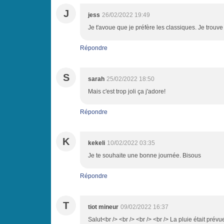
J
jess
26/02/2022 19:49
Je t'avoue que je préfère les classiques. Je trouve
Répondre
S
sarah
25/02/2022 18:50
Mais c'est trop joli ça j'adore!
Répondre
K
kekeli
10/02/2022 03:35
Je te souhaite une bonne journée. Bisous
Répondre
T
tiot mineur
09/02/2022 16:37
Salut<br /> <br /> <br /> <br /> La pluie était pré