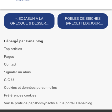
< SOJASUN A LA
POELEE DE SEICHES
GRECQUE & DESSERT
[#RECETTEDUJOUR
FRUITÉ : ENERGY BOWL
#POISSON #FAITMAISON
[#VEGGIE
#CUISINER #RECETTE] >
#SANSLACTOSE #SOJA
Hébergé par Canalblog
#HEALTHYFOOD
#ENERGYBOWL]
Top articles
Pages
Contact
Signaler un abus
C.G.U.
Cookies et données personnelles
Préférences cookies
Voir le profil de papillonmyosotis sur le portail Canalblog