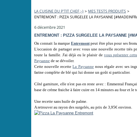
LA CUISINE DU P'TIT CHEF ;-)
>
MES TESTS PRODUITS
>
ENTREMONT : PIZZA SURGELEE LA PAYSANNE [#MADEINF
6 décembre 2021
ENTREMONT : PIZZA SURGELEE LA PAYSANNE [#M
On connait la marque
Entremont
peut être plus pour ses from
L'occasion de partager avec vous une nouvelle recette très 
toute la famille. J'ai déjà eu le plaisir de
vous présenter cet
Paysanne
de se dévoiler.
Cette nouvelle recette
La Paysanne
nous régale avec ses ingré
farine complète de blé qui lui donne un goût si particulier.
Côté garniture, elle n'est pas en reste avec : Emmental França
base de crème fraiche à faire cuire en 14 minutes au four et le t
Une recette sans huile de palme.
A retrouver au rayon des surgelés, au prix de 3,95€ environ.