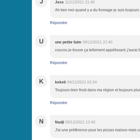
J
Jess
11/12/2021 21:49
Ah ben moi quand y a du fromage je suis toujours 
Répondre
U
une petite faim
09/12/2021 22:40
coucou je trouve ça tellement appétissant, j'aurai 
Répondre
K
kekeli
09/12/2021 03:24
Toujours bien froid dans ma région et toujours plui
Répondre
N
Nadji
08/12/2021 13:40
J'ai une préférence pour les pizzas maison mais un