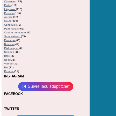
Chocolat
(135)
Fruits
(118)
Légumes
(113)
Poisson
(106)
Apéritif
(92)
Goûter
(86)
Concours
(72)
Partenariats
(66)
Cuisine du monde
(65)
Sans cuisson
(65)
Fromage
(63)
Boisson
(49)
Plat unique
(46)
Salades
(46)
Italie
(39)
Noël
(36)
Viande
(35)
Bio
(31)
Enfants
(31)
INSTAGRAM
Suivre lacuizduptitchef
FACEBOOK
TWITTER