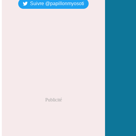
Suivre @papillonmyosoti
Publicité