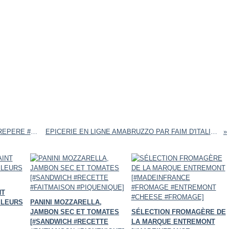
SELECTION DE FÊTES CHEZ LECLERC [#MARQUEREPERE #LECLERC #NOEL #NOEL2021 #REVEILLON #CHOCOLAT #FOIEGRAS #MADEINFRANCE]
EPICERIE EN LIGNE AMABRUZZO PAR FAIM D'ITALIE [ITALIANFOOD #ITALIE #GASTRONOMIE #EPICERIEFINE #TESTPRODUIT]
NT
 LEURS
PANINI MOZZARELLA,
JAMBON SEC ET TOMATES
SÉLECTION FROMAGÈRE DE
[#SANDWICH #RECETTE
LA MARQUE ENTREMONT