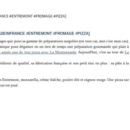
RANCE #ENTREMONT #FROMAGE #PIZZA]
ADEINFRANCE #ENTREMONT #FROMAGE #PIZZA]
ages que pour sa gamme de préparations surgelées (en tout cas, moi c'est mon cas).
pratique pour dégainer en un rien de temps une préparation gourmande qui plait à
te année une de leur pizza avec La Montagnarde
. Aujourd'hui, c'est au tour de
La
dients de qualité, sa fabrication française et son petit truc en plus : sa pâte à la
is Entremont, mozzarella, crème fraîche, poulet rôti et oignon rouge. Une pizza sur
our est joué.