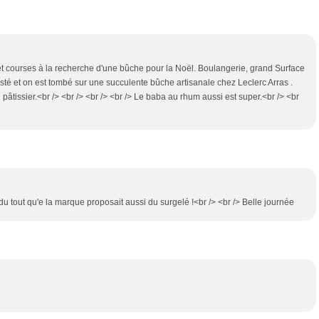
eur et courses à la recherche d'une bûche pour la Noël. Boulangerie, grand Surface
sté et on est tombé sur une succulente bûche artisanale chez Leclerc Arras .
vrai pâtissier.<br /> <br /> <br /> <br /> Le baba au rhum aussi est super.<br /> <br
 du tout qu'e la marque proposait aussi du surgelé !<br /> <br /> Belle journée