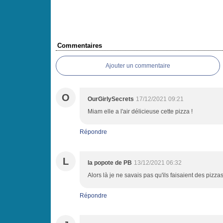
Commentaires
Ajouter un commentaire
O
OurGirlySecrets
17/12/2021 09:21
Miam elle a l'air délicieuse cette pizza !
Répondre
L
la popote de PB
13/12/2021 06:32
Alors là je ne savais pas qu'ils faisaient des pizza
Répondre