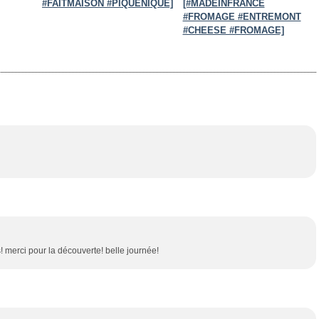
#FAITMAISON #PIQUENIQUE]
[#MADEINFRANCE
#FROMAGE #ENTREMONT
#CHEESE #FROMAGE]
s! merci pour la découverte! belle journée!