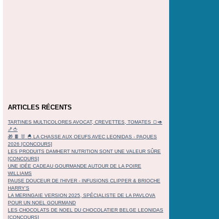
ARTICLES RÉCENTS
TARTINES MULTICOLORES AVOCAT, CREVETTES, TOMATES 🍞🥑
🍤🍅
🎁 🍫 🐰 🐣 LA CHASSE AUX OEUFS AVEC LEONIDAS - PAQUES
2026 [CONCOURS]
LES PRODUITS DAMHERT NUTRITION SONT UNE VALEUR SÛRE
[CONCOURS]
UNE IDÉE CADEAU GOURMANDE AUTOUR DE LA POIRE
WILLIAMS
PAUSE DOUCEUR DE l'HIVER - INFUSIONS CLIPPER & BRIOCHE
HARRY'S
LA MERINGAIE VERSION 2025, SPÉCIALISTE DE LA PAVLOVA
POUR UN NOEL GOURMAND
LES CHOCOLATS DE NOEL DU CHOCOLATIER BELGE LEONIDAS
[CONCOURS]