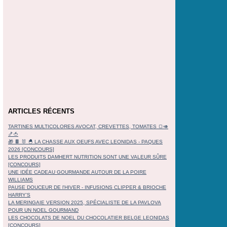
ARTICLES RÉCENTS
TARTINES MULTICOLORES AVOCAT, CREVETTES, TOMATES 🍞🥑
🍤🍅
🎁 🍫 🐰 🐣 LA CHASSE AUX OEUFS AVEC LEONIDAS - PAQUES
2026 [CONCOURS]
LES PRODUITS DAMHERT NUTRITION SONT UNE VALEUR SÛRE
[CONCOURS]
UNE IDÉE CADEAU GOURMANDE AUTOUR DE LA POIRE
WILLIAMS
PAUSE DOUCEUR DE l'HIVER - INFUSIONS CLIPPER & BRIOCHE
HARRY'S
LA MERINGAIE VERSION 2025, SPÉCIALISTE DE LA PAVLOVA
POUR UN NOEL GOURMAND
LES CHOCOLATS DE NOEL DU CHOCOLATIER BELGE LEONIDAS
[CONCOURS]