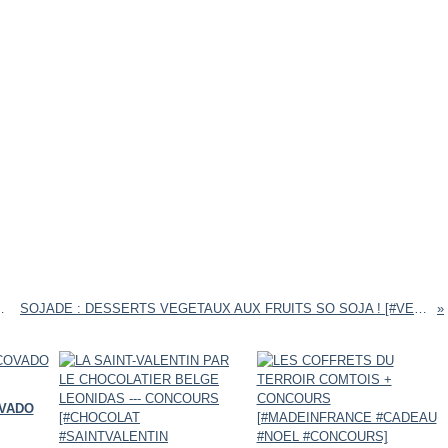
EIZH #BEURRE #MADEINFRANCE #QUIMPER]
SOJADE : DESSERTS VEGETAUX AUX FRUITS SO SOJA ! [#VEGETAL #BIO #MOINSDESUCRE #FABRIQUEENFRANCE #MADEINFRANCE #BRETAGNE #SOJA]
VADO