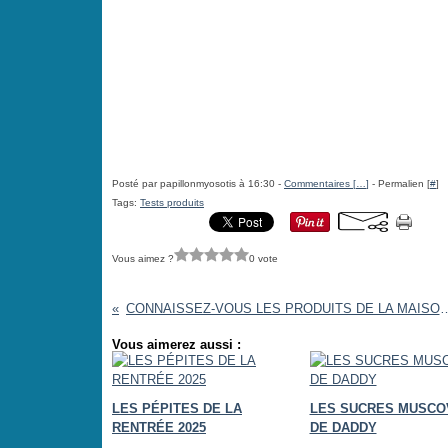
Posté par papillonmyosotis à 16:30 -
Commentaires [
…
]
- Permalien [
#
]
Tags:
Tests produits
Vous aimez ?
0 vote
CONNAISSEZ-VOUS LES PRODUITS DE LA MAISON LE GALL ? [#BRETAGNE #BR
Vous aimerez aussi :
LES PÉPITES DE LA
LES SUCRES MUSCO
RENTRÉE 2025
DE DADDY