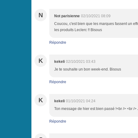
N
Not parisienne
02/10/2021 08:09
Coucou, c'est bien que les marques fassent un effo
les produits Leclerc !! Bisous
Répondre
K
kekeli
02/10/2021 03:43
Je te souhaite un bon week-end. Bisous
Répondre
K
kekeli
01/10/2021 04:24
Ton message de hier est bien passé !<br /> <br />
Répondre