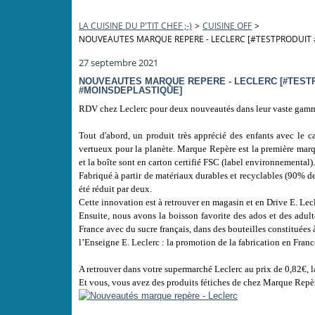
LA CUISINE DU P'TIT CHEF ;-)
>
CUISINE OFF
>
NOUVEAUTES MARQUE REPERE - LECLERC [#TESTPRODUI
27 septembre 2021
NOUVEAUTES MARQUE REPERE - LECLERC [#TEST
#MOINSDEPLASTIQUE]
RDV chez Leclerc pour deux nouveautés dans leur vaste gam
Tout d'abord, un produit très apprécié des enfants avec le
vertueux pour la planète. Marque Repère est la première mar
et la boîte sont en carton certifié FSC (label environnemental)
Fabriqué à partir de matériaux durables et recyclables (90% d
été réduit par deux.
Cette innovation est à retrouver en magasin et en Drive E. Lec
Ensuite, nous avons la boisson favorite des ados et des adulte
France avec du sucre français, dans des bouteilles constituée
l’Enseigne E. Leclerc : la promotion de la fabrication en France 
A retrouver dans votre supermarché Leclerc au prix de 0,82€, la
Et vous, vous avez des produits fétiches de chez Marque Repè