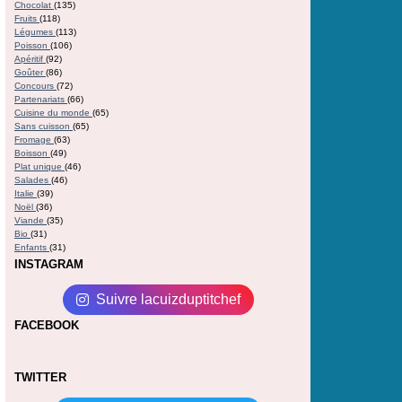
Chocolat
(135)
Fruits
(118)
Légumes
(113)
Poisson
(106)
Apéritif
(92)
Goûter
(86)
Concours
(72)
Partenariats
(66)
Cuisine du monde
(65)
Sans cuisson
(65)
Fromage
(63)
Boisson
(49)
Plat unique
(46)
Salades
(46)
Italie
(39)
Noël
(36)
Viande
(35)
Bio
(31)
Enfants
(31)
INSTAGRAM
Suivre lacuizduptitchef
FACEBOOK
TWITTER