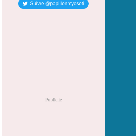
Suivre @papillonmyosoti
Publicité