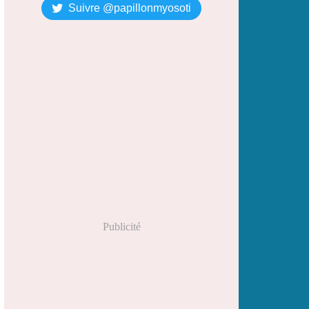
Suivre @papillonmyosoti
Publicité