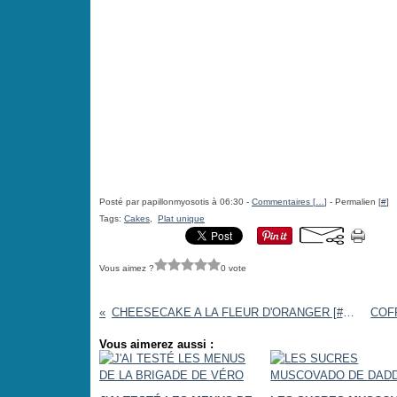
Posté par papillonmyosotis à 06:30 -
Commentaires [
…
]
- Permalien [
#
]
Tags:
Cakes
,
Plat unique
Vous aimez ?
0 vote
CHEESECAKE A LA FLEUR D'ORANGER [#DESSERT #PASTRY #CHEESECAKE]
Vous aimerez aussi :