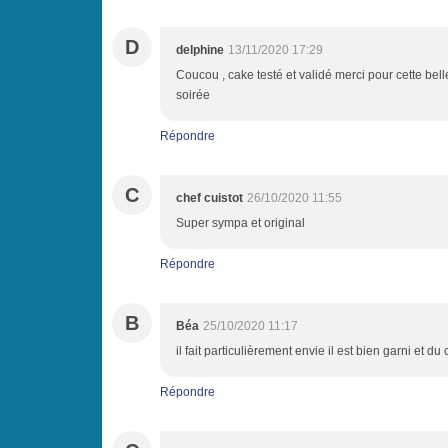
D
delphine
13/11/2020 17:29
Coucou , cake testé et validé merci pour cette bell
soirée
Répondre
C
chef cuistot
26/10/2020 11:55
Super sympa et original
Répondre
B
Béa
25/10/2020 11:17
il fait particulièrement envie il est bien garni et
Répondre