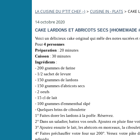
LA CUISINE DU P'TIT CHEF ;-)
>
CUISINE IN - PLATS
>
CAKE 
14 octobre 2020
CAKE LARDONS ET ABRICOTS SECS [#HOMEMADE #
Voici un délicieux cake original qui mêle des notes sucrées et
Pour
4 personnes
Préparation
: 20 minutes
Cuisson
: 30 minutes
Ingrédients
:
- 200 grammes de farine
- 1/2 sachet de levure
- 150 grammes de lardons
- 150 grammes d'abricots secs
- 2 oeufs
- 15 cl de lait
- 100 grammes d'emmenthal râpé
- Quelques brins de ciboulette
1° Faites dorer les lardons à la poêle. Réservez.
2° Dans un saladier, battez vos oeufs. Ajoutez en pluie fine vo
3° Ajoutez ensuite le lait, les abricots en morceaux, la ciboulett
4° Faites préchauffer votre four sur 200°. Versez votre pâte 
refroidir.