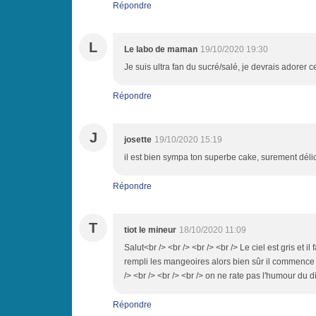
Répondre
L
Le labo de maman
19/10/2020 19:30
Je suis ultra fan du sucré/salé, je devrais adorer c
Répondre
J
josette
19/10/2020 15:19
il est bien sympa ton superbe cake, surement délic
Répondre
T
tiot le mineur
18/10/2020 11:09
Salut<br /> <br /> <br /> <br /> Le ciel est gris et il
rempli les mangeoires alors bien sûr il commence 
/> <br /> <br /> <br /> on ne rate pas l'humour du
Répondre