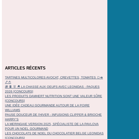
ARTICLES RÉCENTS
TARTINES MULTICOLORES AVOCAT, CREVETTES, TOMATES 🍞🥑
🍤🍅
🎁 🍫 🐰 🐣 LA CHASSE AUX OEUFS AVEC LEONIDAS - PAQUES
2026 [CONCOURS]
LES PRODUITS DAMHERT NUTRITION SONT UNE VALEUR SÛRE
[CONCOURS]
UNE IDÉE CADEAU GOURMANDE AUTOUR DE LA POIRE
WILLIAMS
PAUSE DOUCEUR DE l'HIVER - INFUSIONS CLIPPER & BRIOCHE
HARRY'S
LA MERINGAIE VERSION 2025, SPÉCIALISTE DE LA PAVLOVA
POUR UN NOEL GOURMAND
LES CHOCOLATS DE NOEL DU CHOCOLATIER BELGE LEONIDAS
[CONCOURS]