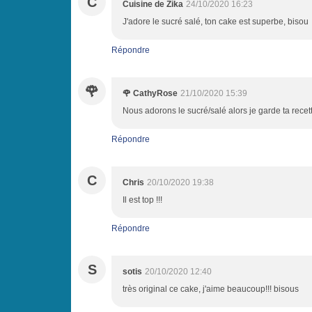
C
Cuisine de Zika
24/10/2020 16:23
J'adore le sucré salé, ton cake est superbe, bisou
Répondre
🌹
🌹 CathyRose
21/10/2020 15:39
Nous adorons le sucré/salé alors je garde ta recett
Répondre
C
Chris
20/10/2020 19:38
Il est top !!!
Répondre
S
sotis
20/10/2020 12:40
très original ce cake, j'aime beaucoup!!! bisous