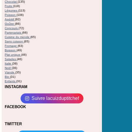
Chocolat
(135)
Fruits
(118)
Légumes
(113)
Poisson
(106)
Apéritif
(92)
Goûter
(86)
Concours
(72)
Partenariats
(66)
Cuisine du monde
(65)
Sans cuisson
(65)
Fromage
(63)
Boisson
(49)
Plat unique
(46)
Salades
(46)
Italie
(39)
Noël
(36)
Viande
(35)
Bio
(31)
Enfants
(31)
INSTAGRAM
Suivre lacuizduptitchef
FACEBOOK
TWITTER