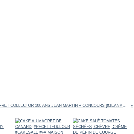
COFFRET COLLECTOR 100 ANS JEAN MARTIN + CONCOURS [#JEANMARTIN #MADEINFRANCE #CONCOURS #BIO #PROVENCE]