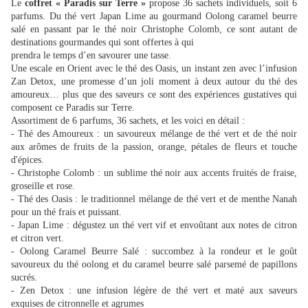
Le
coffret « Paradis
sur Terre »
pro
pose 36 sachets
individuels, soit 6
parfums.
Du thé vert Japan Lime
au gourmand O
olong caramel
beurre
s
alé en passant par le
thé noi
r Christophe Colo
mb, ce sont auta
nt de
destinati
ons gourmandes
qui sont offertes
à qui
prendra le temps
d’en savoure
r une tasse
.
Une escale en Orie
nt avec
le thé des Oasis,
un instant z
en avec
l’infusion
Zan
Detox,
une promesse d’u
n joli m
oment à deux aut
our du thé
des
amoureux…
plus que des saveurs ce s
ont des expériences
gustatives qui
comp
osent ce Paradis
sur Terre
.
Assortiment de 6 parfums, 36 sachets, et les voici en détail :
- Thé des Amoureux : un savoureux mélange de thé vert et de thé noir
aux arômes de fruits de la passion, orange, pétales de fleurs et touche
d'épices.
- Christophe Colomb : un sublime thé noir aux accents fruités de fraise,
groseille et rose.
- Thé des Oasis : le traditionnel mélange de thé vert et de menthe Nanah
pour un thé frais et puissant.
- Japan Lime : dégustez un thé vert vif et envoûtant aux notes de citron
et citron vert.
- Oolong Caramel Beurre Salé : succombez à la rondeur et le goût
savoureux du thé oolong et du caramel beurre salé parsemé de papillons
sucrés.
- Zen Detox : une infusion légère de thé vert et maté aux saveurs
exquises de citronnelle et agrumes