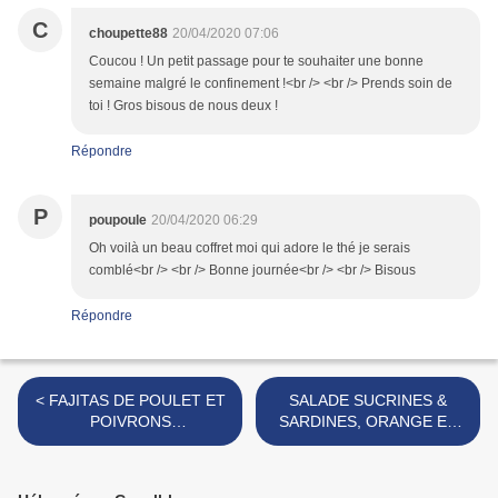
C
choupette88
20/04/2020 07:06
Coucou ! Un petit passage pour te souhaiter une bonne
semaine malgré le confinement !<br /> <br /> Prends soin de
toi ! Gros bisous de nous deux !
Répondre
P
poupoule
20/04/2020 06:29
Oh voilà un beau coffret moi qui adore le thé je serais
comblé<br /> <br /> Bonne journée<br /> <br /> Bisous
Répondre
< FAJITAS DE POULET ET
SALADE SUCRINES &
POIVRONS
SARDINES, ORANGE ET
[#MEXICANFOOD
KIWI [#SUMMERFOOD
#FAJITAS #WORLDFOOD]
#SALADE #SARDINES
#PHAREDECKMUHL