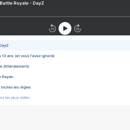
 Battle Royale - DayZ
 DayZ
 a 13 ans (et vous l'avez ignoré)
e (littéralement)
im Rayan
 toutes les règles
s les jeux vidéo
us choquant de Rockstar ? - Le scandale BULLY
e plus moche de Steam
du RÊVE tourne au CAUCHEMAR