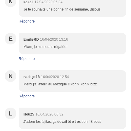
K
kekeli
17/04/2020 05:34
Je te souhaite une bonne fin de semaine. Bisous
Répondre
E
EmilieRD
16/04/2020 13:16
Miam, je me serais régalée!
Répondre
N
nadege18
16/04/2020 12:54
Merci j'ai atterri au Mexique !!!<br /> <br /> bizz
Répondre
L
lilou25
16/04/2020 06:32
J'adore les fajitas, ça devait être très bon ! Bisous