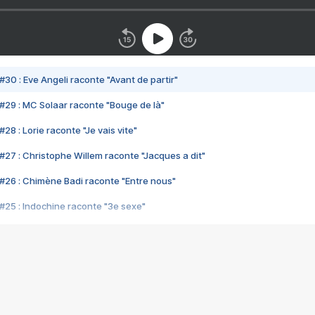
#30 : Eve Angeli raconte "Avant de partir"
#29 : MC Solaar raconte "Bouge de là"
28 : Lorie raconte "Je vais vite"
#27 : Christophe Willem raconte "Jacques a dit"
#26 : Chimène Badi raconte "Entre nous"
#25 : Indochine raconte "3e sexe"
#24 : Zaho raconte "C'est chelou"
#23 : Patrick Bruel raconte "Au café des délices"
#22 : Kyo raconte "Le chemin"
#21 : Nolwenn Leroy raconte "Cassé"