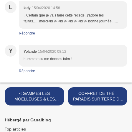
L
lady
15/04/2020 14:58
...Certain que je vais faire cette recette...j'adore les
fajitas.......merci<br /> <br /> <br /> <br /> bonne journée.......
Répondre
Y
Yolande
15/04/2020 08:12
hummmm tu me donnes faim !
Répondre
< GAMMES LES
COFFRET DE THÉ :
MOELLEUSES & LES
PARADIS SUR TERRE DU
CRAQUANTES - IL ÉTAIT
COMPTOIR FRANÇAIS DU
UN FRUIT {CONCOURS} -
THÉ [#TEATIME
[#MADEINFRANCE
#TEAADDICT #TEAPARTY]
Hébergé par Canalblog
#SNACKING #BIO
>
#CONCOURS]
Top articles