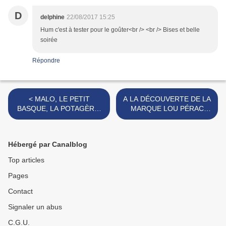
D
delphine
22/08/2017 15:25
Hum c'est à tester pour le goûter<br /> <br /> Bises et belle
soirée
Répondre
< MALO, LE PETIT
A LA DÉCOUVERTE DE LA
BASQUE, LA POTAGÈRE,
MARQUE LOU PÉRAC
PLEIN FRUIT... UNE BELLE
[#FROMAGE #LOUPERAC
VARIÉTÉ DE MARQUES
#MADEINFRANCE] >
FRANÇAISES
Hébergé par Canalblog
[#MADEINFRANCE
#BRETAGNE]
Top articles
Pages
Contact
Signaler un abus
C.G.U.