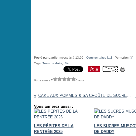
Posté par papillonmyosotis à 13:05 -
Commentaires [
…
]
- Permalien [
#
]
Tags:
Tests produits
,
Bio
Vous aimez ?
0 vote
CAKE AUX POMMES & SA CROÛTE DE SUCRE [#CAKE #DESSERT]
Vous aimerez aussi :
LES PÉPITES DE LA
LES SUCRES MUSCO
RENTRÉE 2025
DE DADDY