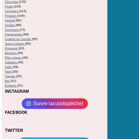
Chocolat
(135)
Fruits
(118)
Légumes
(113)
Poisson
(106)
Apéritif
(92)
Goûter
(86)
Concours
(72)
Partenariats
(66)
Cuisine du monde
(65)
Sans cuisson
(65)
Fromage
(63)
Boisson
(49)
Plat unique
(46)
Salades
(46)
Italie
(39)
Noël
(36)
Viande
(35)
Bio
(31)
Enfants
(31)
INSTAGRAM
Suivre lacuizduptitchef
FACEBOOK
TWITTER