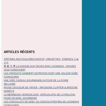
ARTICLES RÉCENTS
TARTINES MULTICOLORES AVOCAT, CREVETTES, TOMATES 🍞🥑
🍤🍅
🎁 🍫 🐰 🐣 LA CHASSE AUX OEUFS AVEC LEONIDAS - PAQUES
2026 [CONCOURS]
LES PRODUITS DAMHERT NUTRITION SONT UNE VALEUR SÛRE
[CONCOURS]
UNE IDÉE CADEAU GOURMANDE AUTOUR DE LA POIRE
WILLIAMS
PAUSE DOUCEUR DE l'HIVER - INFUSIONS CLIPPER & BRIOCHE
HARRY'S
LA MERINGAIE VERSION 2025, SPÉCIALISTE DE LA PAVLOVA
POUR UN NOEL GOURMAND
LES CHOCOLATS DE NOEL DU CHOCOLATIER BELGE LEONIDAS
[CONCOURS]