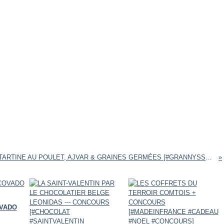
TARTINE AU POULET, AJVAR & GRAINES GERMÉES [#GRANNYSSECRET #TARTINE #VITALFA]
VADO