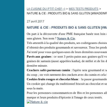
LA CUISINE DU P'TIT CHEF ;-)
>
MES TESTS PRODUITS
>
NATURE & CIE : PRODUITS BIO & SANS GLUTEN [#MADEIN
27 avril 2017
NATURE & CIE : PRODUITS BIO & SANS GLUTEN [
On part à la découverte d'une PME française basée non loin de 
sans gluten. Son nom ?
Nature & Cie
.
Très attentifs à la qualité des produits, ses codirigeants chois
d’obtenir des produits gourmands et savoureux. Tous les pro
J'ai testé pour vous quelques-unes de leurs dernières nouveaut
Pavés aux graines
: ce sont 3 petits pains aux graines qu'il 
graines de sarrasin (aussi appelées kasha), de millet et de lin 
dernière minute.
Crackers salés parmesan cumin
: l'apéro sera gourmand et 
du coup ; on voit rarement des crackers avec du cumin et cela f
Cookies fruits rouges et chocolat blanc
: la pause gourmande 
Un cookie qui change du traditionnel biscuit au chocolat et son
sous la main.
Pour les personnes consommatrices de Bio et les personnes all
marque et leurs produits d'épicerie à l'image de ceux testés.