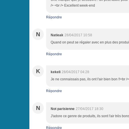
/> <br /> Excellent week-end
Répondre
N
Natieak
28/04/2017 10:58
Quand on peut se régaler avec en plus des produits
Répondre
K
kekeli
28/04/2017 04:28
Je ne connaissais pas, ils ont l'air bien bon !!<br
Répondre
N
Not parisienne
27/04/2017 18:30
J'adore ce genre de produits, ils sont l'air très bons
Répondre