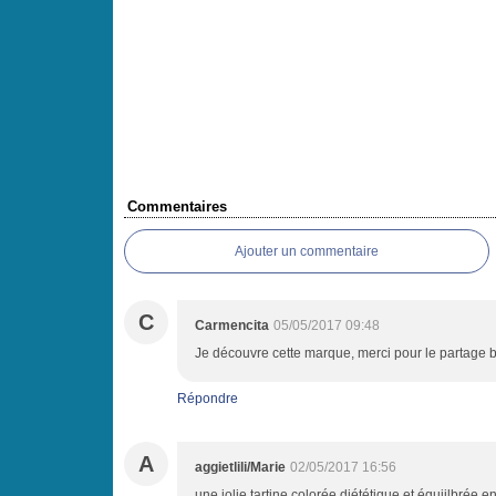
Commentaires
Ajouter un commentaire
C
Carmencita
05/05/2017 09:48
Je découvre cette marque, merci pour le partage 
Répondre
A
aggietlili/Marie
02/05/2017 16:56
une jolie tartine colorée diététique et équiilbrée en 