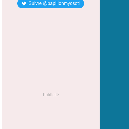
Suivre @papillonmyosoti
Publicité