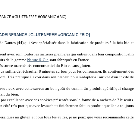
FRANCE #GLUTENFREE #ORGANIC #BIO]
#MADEINFRANCE #GLUTENFREE #ORGANIC #BIO]
Nantes (44) qui s'est spécialisée dans la fabrication de produits à la fois bio et
issent avec soin toutes les matières premières qui entrent dans leur composition, afin
duits de la gamme
Nature & Cie
sont fabriqués en France.
és sur ce marché très concurrentiel du Bio et sans gluten.
vous suffira de réchauffer 8 minutes au four pour les consommer. Ils contiennent des
doré. Très pratique à avoir dans son placard pour s'adapter à l'arrivée d'un invité de
savoureux avec cette saveur au bon goût de cumin. Un produit apéritif qui change
ait du bien.
par excellence avec ces cookies présentés sous la forme de 4 sachets de 2 biscuits.
 côté très pratique avec les sachets fraicheur en fait un produit que l'on a toujours
ergiques au gluten et pour tous les autres, je ne peux que vous recommander cette