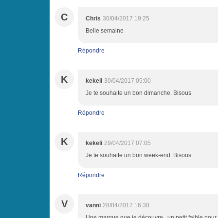
C
Chris
30/04/2017 19:25
Belle semaine
Répondre
K
kekeli
30/04/2017 05:00
Je te souhaite un bon dimanche. Bisous
Répondre
K
kekeli
29/04/2017 07:05
Je te souhaite un bon week-end. Bisous
Répondre
V
vanni
28/04/2017 16:30
Une marque que je découvre.. un petit faible pour 