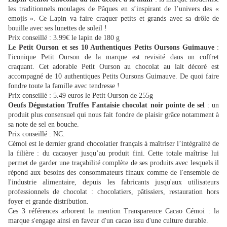
les traditionnels moulages de Pâques en s’inspirant de l’univers des «
emojis ». Ce Lapin va faire craquer petits et grands avec sa drôle de
bouille avec ses lunettes de soleil !
Prix conseillé : 3.99€ le lapin de 180 g
Le Petit Ourson et ses 10 Authentiques Petits Oursons Guimauve
:
l'iconique Petit Ourson de la marque est revisité dans un coffret
craquant. Cet adorable Petit Ourson au chocolat au lait décoré est
accompagné de 10 authentiques Petits Oursons Guimauve. De quoi faire
fondre toute la famille avec tendresse !
Prix conseillé : 5.49 euros le Petit Ourson de 255g
Oeufs Dégustation Truffes Fantaisie chocolat noir pointe de sel
: un
produit plus consensuel qui nous fait fondre de plaisir grâce notamment à
sa note de sel en bouche.
Prix conseillé : NC.
Cémoi est le dernier grand chocolatier français à maîtriser l’intégralité de
la filière : du cacaoyer jusqu’au produit fini. Cette totale maîtrise lui
permet de garder une traçabilité complète de ses produits avec lesquels il
répond aux besoins des consommateurs finaux comme de l'ensemble de
l'industrie alimentaire, depuis les fabricants jusqu'aux utilisateurs
professionnels de chocolat : chocolatiers, pâtissiers, restauration hors
foyer et grande distribution.
Ces 3 références arborent la mention Transparence Cacao Cémoi : la
marque s'engage ainsi en faveur d'un cacao issu d'une culture durable.