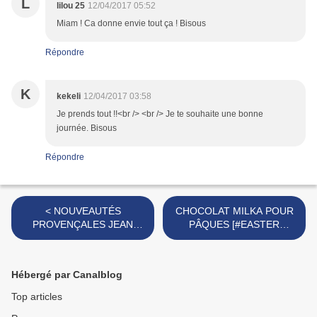
L
lilou 25
12/04/2017 05:52
Miam ! Ca donne envie tout ça ! Bisous
Répondre
K
kekeli
12/04/2017 03:58
Je prends tout !!<br /> <br /> Je te souhaite une bonne
journée. Bisous
Répondre
< NOUVEAUTÉS
CHOCOLAT MILKA POUR
PROVENÇALES JEAN
PÂQUES [#EASTER
MARTIN [#PROVENCE
#PÂQUES #CHOCOLAT
#PRINTEMPS]
#CHOCOLATE] >
Hébergé par Canalblog
Top articles