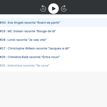
#30 : Eve Angeli raconte "Avant de partir"
#29 : MC Solaar raconte "Bouge de là"
28 : Lorie raconte "Je vais vite"
#27 : Christophe Willem raconte "Jacques a dit"
#26 : Chimène Badi raconte "Entre nous"
#25 : Indochine raconte "3e sexe"
#24 : Zaho raconte "C'est chelou"
#23 : Patrick Bruel raconte "Au café des délices"
#22 : Kyo raconte "Le chemin"
#21 : Nolwenn Leroy raconte "Cassé"