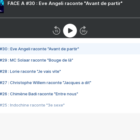
FACE A #30 : Eve Angeli raconte "Avant de partir"
#30 : Eve Angeli raconte "Avant de partir"
#29 : MC Solaar raconte "Bouge de là"
28 : Lorie raconte "Je vais vite"
#27 : Christophe Willem raconte "Jacques a dit"
#26 : Chimène Badi raconte "Entre nous"
#25 : Indochine raconte "3e sexe"
#24 : Zaho raconte "C'est chelou"
#23 : Patrick Bruel raconte "Au café des délices"
#22 : Kyo raconte "Le chemin"