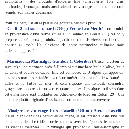
exploitants : des produits d'épicerie fine (charcuterie, foie gras,
marinades, fromages, mais aussi alcools et vinaigres italiens : de quoi
remplir son panier gourmand).
Pour ma part, j'ai eu le plaisir de goûter à ces trois produits :
-
Confit 2 cuisses de canard (700 g) Ferme Lou Metché
: un produit
en provenance d'une ferme située à St Bonnet en Bresse (71) où on y
prépare de délicieux produits à partir de canards élevés en liberté et
nourris au maïs. Un classique de notre patrimoine culinaire mais
tellement apprécié.
-
Marinade La Marinalgue Gustibus & Coloribus
(Artisan créateur de
saveurs) : une marinade prête à l’emploi sur une base huile d’olive, huile
de colza et beurre de cacao. Elle est composée de 3 algues qui apportent
des notes marines et iodées avec leur intérêt nutritionnel : le wakamé, la
dulse et la laitue de mer. A cela s’ajoute ail, fenouil, coriandre,
gingembre, poivre, citron vert et quatre épices. Les algues utilisées dans
cette marinade sont produites par Algolesko de Riec sur Belon (29). Une
manière plutôt originale d'assaisonner du poisson ou des crevettes...
-
Vinaigre de vin rouge Rosso Castelli (500 ml)
Acetaia Castelli
:
vieilli 2 ans dans des barriques de chêne, il est présenté dans une très
belle bouteille. Il est idéal sur les salades, avec les légumes, le poisson et
les viandes marinées... Un vinaigre qui provient d'Emilie-Romagne en