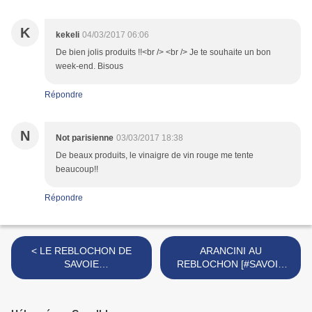
K
kekeli
04/03/2017 06:06
De bien jolis produits !!<br /> <br /> Je te souhaite un bon
week-end. Bisous
Répondre
N
Not parisienne
03/03/2017 18:38
De beaux produits, le vinaigre de vin rouge me tente
beaucoup!!
Répondre
< LE REBLOCHON DE
ARANCINI AU
SAVOIE
REBLOCHON [#SAVOIE
[#REBLOCHONDESAVOIE
#FROMAGE #CHEESE
#AOP #CHEESE
#ITALIE] >
#FROMAGE]