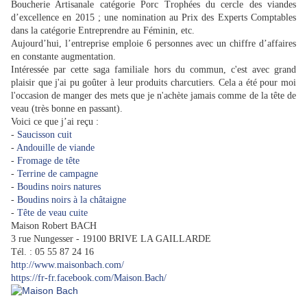
Boucherie Artisanale catégorie Porc Trophées du cercle des viandes
d’excellence en 2015 ; une nomination au Prix des Experts Comptables
dans la catégorie Entreprendre au Féminin, etc.
Aujourd’hui, l’entreprise emploie 6 personnes avec un chiffre d’affaires
en constante augmentation.
Intéressée par cette saga familiale hors du commun, c'est avec grand
plaisir que j'ai pu goûter à leur produits charcutiers. Cela a été pour moi
l'occasion de manger des mets que je n'achète jamais comme de la tête de
veau (très bonne en passant).
Voici ce que j’ai reçu :
-
Saucisson cuit
-
Andouille de viande
-
F
romage de tête
-
Terrine de campagne
-
Boudins noirs natures
-
Boudins noirs à la châtaigne
-
Tête de veau cuite
Maison Robert BACH
3 rue Nungesser - 19100 BRIVE LA GAILLARDE
Tél. : 05 55 87 24 16
http://www.maisonbach.com/
https://fr-fr.facebook.com/Maison.Bach/