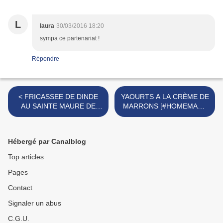
L
laura
30/03/2016 18:20
sympa ce partenariat !
Répondre
< FRICASSEE DE DINDE
YAOURTS A LA CRÈME DE
AU SAINTE MAURE DE
MARRONS [#HOMEMADE
TOURAINE [#FROMAGE
#PRODUITSLAITIERS] >
#AOP #TOURAINE
#CENTREVALDELOIRE]
Hébergé par Canalblog
Top articles
Pages
Contact
Signaler un abus
C.G.U.