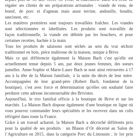
régaler ses clients de ses préparations artisanales : viande de veau, de
boeuf, de porc et d'agneau mais aussi terrine, andouille, boudin,
saucisson, etc.
Les matières premières sont toujours travaillées fraîches. Les viandes
sont sélectionnées et labellisées. Les produits sont travaillés de
façon traditionnelle, la viande est débitée par les bouchers, et pour
certaines recettes, hachée à la main.
Tous les produits de salaisons sont séchés au sein du vrai séchoir
traditionnel en bois, pièce maîtresse de la maison, unique à Brive.
Mais ce qui différencie également la Maison Bach c'est qu'elle est
actuellement tenue depuis 5 ans, par deux jeunes femmes, des soeurs
jumelles. Anne-Sophie et Marie-Laure Bach se sont ainsi retrouvées à 17
ans à la tête de la Maison familiale, à la suite du décès de leur mère.
Accompagnées de leur grand-père (Robert Bach, fondateur de la
boutique), c'est avec force et détermination qu'elles ont souhaité faire
perdurer cette adresse incontournable des Brivistes.
Aujourd'hui, le trio familial officie à la boutique de Brive et sur les
marchés. La Maison Bach dispose également d'une boutique en ligne où
vous pourrez commander leurs spécialités et les recevrez dans un colis
réfrigéré dans toute la France.
Grâce à un travail acharné, la Maison Bach a décroché différents prix
pour la qualité de ses produits : un Blason d’Or décerné au Salon de
l’Agriculture en 2015, dans la catégorie Porc du Limousin ; le 1er prix