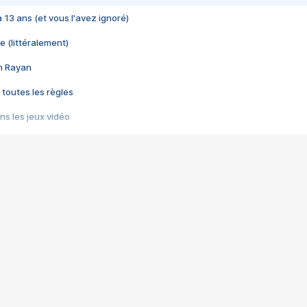
 a 13 ans (et vous l'avez ignoré)
e (littéralement)
im Rayan
 toutes les règles
s les jeux vidéo
us choquant de Rockstar ? - Le scandale BULLY
e plus moche de Steam
du RÊVE tourne au CAUCHEMAR
pendant 8 heures
it… à tort
umiliés par un jeu vidéo
ire - Final Fantasy 8