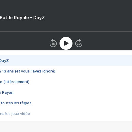
 Battle Royale - DayZ
 DayZ
 a 13 ans (et vous l'avez ignoré)
e (littéralement)
im Rayan
 toutes les règles
s les jeux vidéo
us choquant de Rockstar ? - Le scandale BULLY