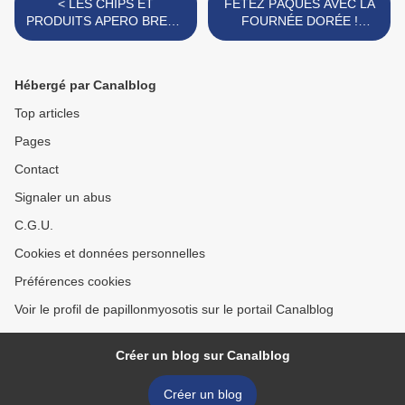
< LES CHIPS ET
FÊTEZ PÂQUES AVEC LA
PRODUITS APERO BRET'S
FOURNÉE DORÉE !
[#BRETAGNE #APERITIF
[#PÂQUES #EASTER
#MADEINFRANCE]
#LAFOURNEEDOREE] >
Hébergé par Canalblog
Top articles
Pages
Contact
Signaler un abus
C.G.U.
Cookies et données personnelles
Préférences cookies
Voir le profil de papillonmyosotis sur le portail Canalblog
Créer un blog sur Canalblog
Créer un blog