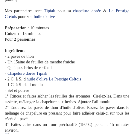
Mes partenaires sont
Tipiak
pour sa
chapelure dorée
&
Le Prestige
Crétois
pour son
huile d'olive
.
Préparation
: 10 minutes
Cuisson
: 15 minutes
Pour
2 personnes
Ingrédients
:
- 2 pavés de thon
- Un 15aine de feuilles de menthe fraiche
- Quelques brins de cerfeuil
-
Chapelure dorée Tipiak
- 2 C. à S. d'
huile d'olive Le Prestige Crétois
- 1 C. à S. d'ail moulu
- Sel et poivre
1° Rincez et faites sécher les feuilles des aromates. Ciselez-les. Dans une
assiette, mélangez la chapelure aux herbes. Ajoutez l'ail moulu.
2° Enduisez les pavés de thon d'huile d'olive. Passez les pavés dans le
mélange de chapelure en pressant pour faire adhérer celui-ci sur tous les
côtés du pavé.
3° Faites cuire dans un four préchauffé (180°C) pendant 15 minutes
environ.