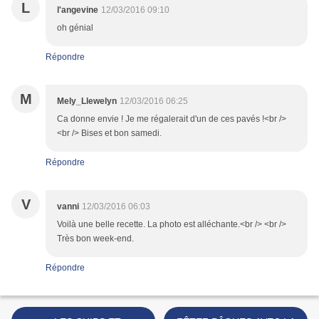
L
l'angevine
12/03/2016 09:10
oh génial
Répondre
M
Mely_Llewelyn
12/03/2016 06:25
Ca donne envie ! Je me régalerait d'un de ces pavés !<br />
<br /> Bises et bon samedi.
Répondre
V
vanni
12/03/2016 06:03
Voilà une belle recette. La photo est alléchante.<br /> <br />
Très bon week-end.
Répondre