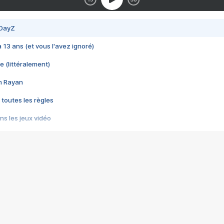
 DayZ
 a 13 ans (et vous l'avez ignoré)
e (littéralement)
im Rayan
 toutes les règles
s les jeux vidéo
us choquant de Rockstar ? - Le scandale BULLY
e plus moche de Steam
du RÊVE tourne au CAUCHEMAR
pendant 8 heures
it… à tort