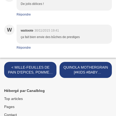
De jolis délices !
Répondre
W
wattoote
30/11/2015 19:41
ça fait bien envie des bûches de prestiges
Répondre
< MILLE-FEUILLES DE
QUINOLA MOTHERGRAIN
PAIN D'EPICES, POMME &
[#KIDS #BABY
MAROILLES [#CHTI
#DIVERSIFICATION
#NORD #FROMAGE]
#MAMAN] >
Hébergé par Canalblog
Top articles
Pages
Contact