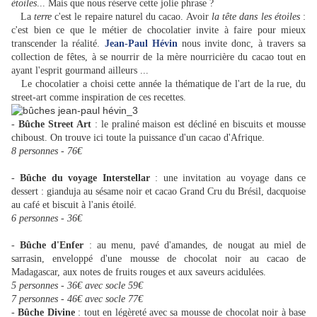
étoiles
... Mais que nous réserve cette jolie phrase ?
La
terre
c'est le repaire naturel du cacao. Avoir
la tête dans les étoiles
:
c'est bien ce que le métier de chocolatier invite à faire pour mieux
transcender la réalité.
Jean-Paul Hévin
nous invite donc, à travers sa
collection de fêtes, à se nourrir de la mère nourricière du cacao tout en
ayant l'esprit gourmand ailleurs ...
Le chocolatier a choisi cette année la thématique de l'art de la rue, du
street-art comme inspiration de ces recettes.
-
Bûche Street Art
: le praliné maison est décliné en biscuits et mousse
chiboust. On trouve ici toute la puissance d'un cacao d'Afrique.
8 personnes - 76€
-
Bûche du voyage Interstellar
: une invitation au voyage dans ce
dessert : gianduja au sésame noir et cacao Grand Cru du Brésil, dacquoise
au café et biscuit à l'anis étoilé.
6 personnes - 36€
-
Bûche d'Enfer
: au menu, pavé d'amandes, de nougat au miel de
sarrasin, enveloppé d'une mousse de chocolat noir au cacao de
Madagascar, aux
notes de fruits rouges et aux saveurs acidulées.
5 personnes - 36€ avec socle 59€
7 personnes - 46€ avec socle 77€
-
Bûche Divine
: tout en légèreté avec sa mousse de chocolat noir à base