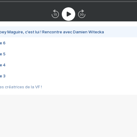
bey Maguire, c'est lui ! Rencontre avec Damien Witecka
e 6
e 5
e 4
e 3
s créatrices de la VF !
e 2
e 1
e Mektoub My Love arrive enfin ! Rencontre avec Shaïn Boumedine et Sal
i : après Toni en famille