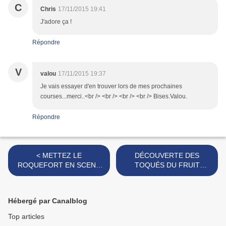
C
Chris
17/11/2015 19:41
J'adore ça !
Répondre
V
valou
17/11/2015 19:37
Je vais essayer d'en trouver lors de mes prochaines
courses...merci..<br /> <br /> <br /> <br /> Bises.Valou.
Répondre
< METTEZ LE
DÉCOUVERTE DES
ROQUEFORT EN SCENE
TOQUÉS DU FRUIT
AU RESTAURANT : LE
[#TESTPRODUITS
QUICANGROGNE
#FRUITS #DESSERTS
(DAMPMART - 77)
#BRETAGNE #MORBIHAN]
Hébergé par Canalblog
[#FROMAGE
>
#ROQUEFORT
Top articles
#SEINEETMARNE]