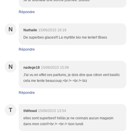
Je te souhaite une bonne journée. Bisous
Répondre
N
Nathalie
15/06/2015 19:19
De superbes glaces!!! La myrtille bio me tente!! Bises
Répondre
N
nadege18
15/06/2015 15:06
J'ai vu en effet ces parfums, je dois dire que citron vert basilic
cela me tente beaucoup,<br /> <br /> biz
Répondre
T
thithoad
15/06/2015 13:54
elles sont superbes!! hélàs je ne connais aucun magasin
dans mon coin!!<br /> <br /> bon lundi