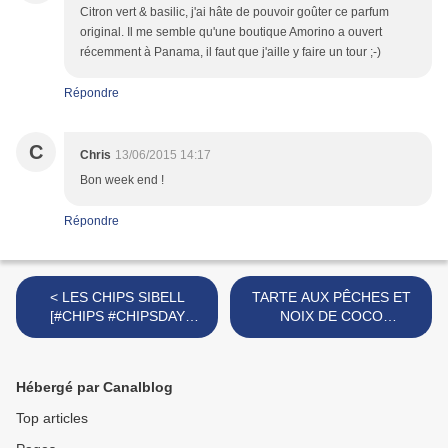
Citron vert & basilic, j'ai hâte de pouvoir goûter ce parfum
original. Il me semble qu'une boutique Amorino a ouvert
récemment à Panama, il faut que j'aille y faire un tour ;-)
Répondre
C
Chris
13/06/2015 14:17
Bon week end !
Répondre
< LES CHIPS SIBELL
TARTE AUX PÊCHES ET
[#CHIPS #CHIPSDAY
NOIX DE COCO
#PROVENCE
[#DESSERT #COCO
#MADEINFRANCE
#PECHE #FOOD] >
#APERO]
Hébergé par Canalblog
Top articles