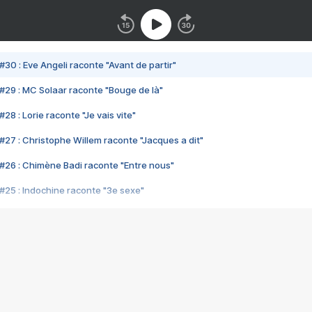
#30 : Eve Angeli raconte "Avant de partir"
#29 : MC Solaar raconte "Bouge de là"
28 : Lorie raconte "Je vais vite"
#27 : Christophe Willem raconte "Jacques a dit"
#26 : Chimène Badi raconte "Entre nous"
#25 : Indochine raconte "3e sexe"
#24 : Zaho raconte "C'est chelou"
#23 : Patrick Bruel raconte "Au café des délices"
#22 : Kyo raconte "Le chemin"
#21 : Nolwenn Leroy raconte "Cassé"