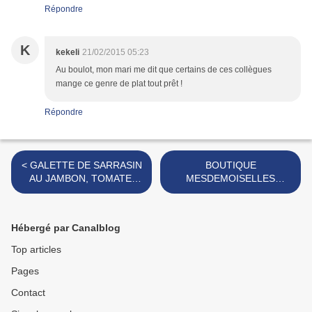
Répondre
K
kekeli
21/02/2015 05:23
Au boulot, mon mari me dit que certains de ces collègues
mange ce genre de plat tout prêt !
Répondre
< GALETTE DE SARRASIN
BOUTIQUE
AU JAMBON, TOMATE,
MESDEMOISELLES
FROMAGE,
MADELEINES
CHAMPIGNONS
[#MLLESMADELEINES
[#CHANDELEUR
#MESDEMOISELLESMADE
Hébergé par Canalblog
#MARDIGRAS]
LEINES #PARIS] >
Top articles
Pages
Contact