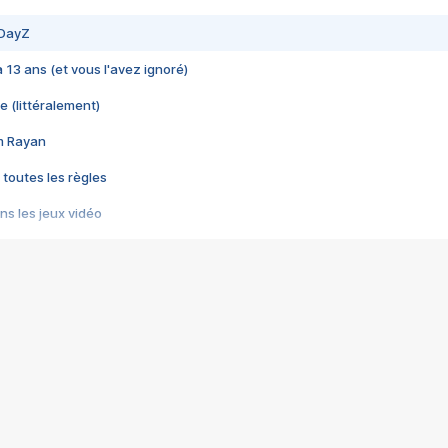
 DayZ
 a 13 ans (et vous l'avez ignoré)
e (littéralement)
im Rayan
 toutes les règles
s les jeux vidéo
us choquant de Rockstar ? - Le scandale BULLY
e plus moche de Steam
du RÊVE tourne au CAUCHEMAR
pendant 8 heures
it… à tort
umiliés par un jeu vidéo