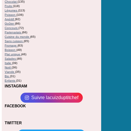
Chocolat
(135)
Fruits
(118)
Légumes
(113)
Poisson
(106)
Apéritif
(92)
Goûter
(86)
Concours
(72)
Partenariats
(66)
Cuisine du monde
(65)
Sans cuisson
(65)
Fromage
(63)
Boisson
(49)
Plat unique
(46)
Salades
(46)
Italie
(39)
Noël
(36)
Viande
(35)
Bio
(31)
Enfants
(31)
INSTAGRAM
Suivre lacuizduptitchef
FACEBOOK
TWITTER