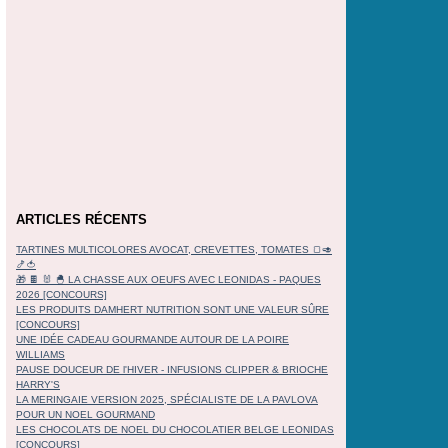
ARTICLES RÉCENTS
TARTINES MULTICOLORES AVOCAT, CREVETTES, TOMATES 🍞🥑
🍤🍅
🎁 🍫 🐰 🐣 LA CHASSE AUX OEUFS AVEC LEONIDAS - PAQUES
2026 [CONCOURS]
LES PRODUITS DAMHERT NUTRITION SONT UNE VALEUR SÛRE
[CONCOURS]
UNE IDÉE CADEAU GOURMANDE AUTOUR DE LA POIRE
WILLIAMS
PAUSE DOUCEUR DE l'HIVER - INFUSIONS CLIPPER & BRIOCHE
HARRY'S
LA MERINGAIE VERSION 2025, SPÉCIALISTE DE LA PAVLOVA
POUR UN NOEL GOURMAND
LES CHOCOLATS DE NOEL DU CHOCOLATIER BELGE LEONIDAS
[CONCOURS]