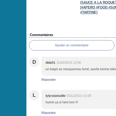
(SAUCE A LA ROQUE
[#APERO #FOOD #S
#TARTINE]
Commentaires
Ajouter un commentaire
D
dida51
11/02/2015 13:56
un bagel au mauquereau fumé, quelle bonne idée, il
Répondre
L
lylyratatouille
03/12/2014 21:05
humm ça à l'aire bon !!!
Répondre