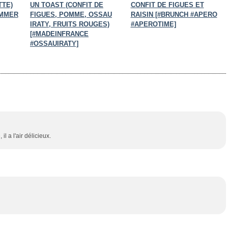
TTE)
UN TOAST (CONFIT DE
CONFIT DE FIGUES ET
UMMER
FIGUES, POMME, OSSAU
RAISIN [#BRUNCH #APERO
IRATY, FRUITS ROUGES)
#APEROTIME]
[#MADEINFRANCE
#OSSAUIRATY]
 a l'air délicieux.