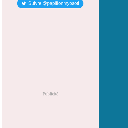
Suivre @papillonmyosoti
Publicité