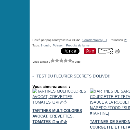
Posté par papillonmyosotis à 04:32 -
Commentaires [
…
]
- Permalien [
#
]
Tags:
Brunch
,
Poisson
,
Produits de la mer
Vous aimez ?
0 vote
TEST DU FLEURIER SECRETS D'OLIVE®
Vous aimerez aussi :
TARTINES MULTICOLORES
AVOCAT, CREVETTES,
TOMATES 🍞🥑🍤🍅
TARTINES DE SARDIN
COURGETTE ET FET