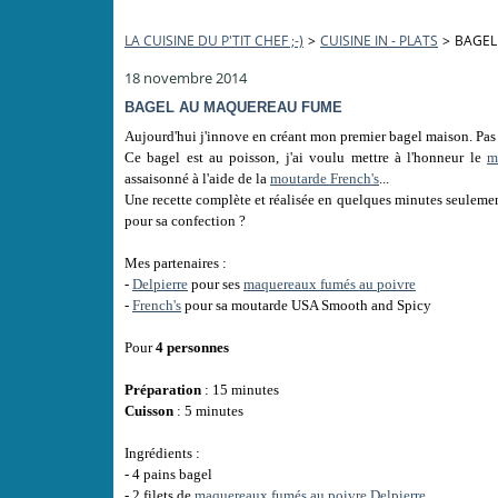
LA CUISINE DU P'TIT CHEF ;-)
>
CUISINE IN - PLATS
>
BAGEL
18 novembre 2014
BAGEL AU MAQUEREAU FUME
Aujourd'hui j'innove en créant mon premier bagel maison. Pas
Ce bagel est au poisson, j'ai voulu mettre à l'honneur le
m
assaisonné à l'aide de la
moutarde French's
...
Une recette complète et réalisée en quelques minutes seulement
pour sa confection ?
Mes partenaires :
-
Delpierre
pour ses
maquereaux fumés au poivre
-
French's
pour sa moutarde USA Smooth and Spicy
Pour
4 personnes
Préparation
: 15 minutes
Cuisson
: 5 minutes
Ingrédients :
- 4 pains bagel
- 2 filets de
maquereaux fumés au poivre Delpierre