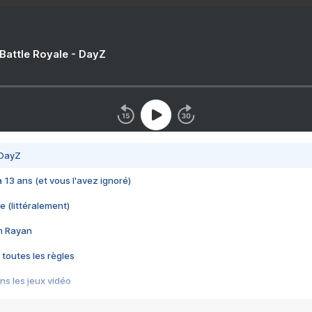
 Battle Royale - DayZ
 DayZ
 a 13 ans (et vous l'avez ignoré)
e (littéralement)
im Rayan
 toutes les règles
s les jeux vidéo
us choquant de Rockstar ? - Le scandale BULLY