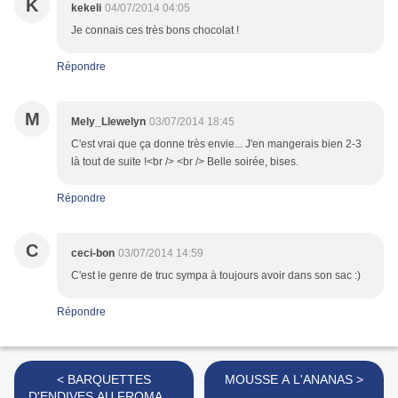
K
kekeli
04/07/2014 04:05
Je connais ces très bons chocolat !
Répondre
M
Mely_Llewelyn
03/07/2014 18:45
C'est vrai que ça donne très envie... J'en mangerais bien 2-3
là tout de suite !<br /> <br /> Belle soirée, bises.
Répondre
C
ceci-bon
03/07/2014 14:59
C'est le genre de truc sympa à toujours avoir dans son sac :)
Répondre
< BARQUETTES
MOUSSE A L'ANANAS >
D'ENDIVES AU FROMAGE