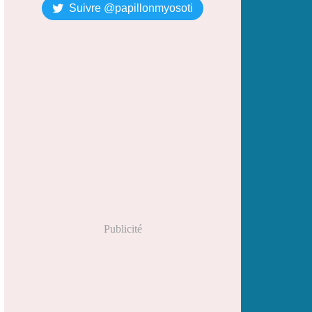
Suivre @papillonmyosoti
Publicité