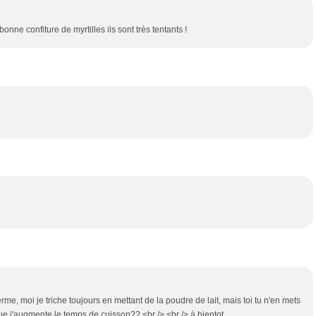
onne confiture de myrtilles ils sont très tentants !
me, moi je triche toujours en mettant de la poudre de lait, mais toi tu n'en mets
l que j'augmente le temps de cuisson??,<br /> <br /> à bientot