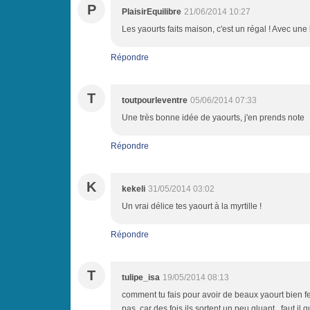
P
PlaisirEquilibre
21/06/2014 10:27
Les yaourts faits maison, c'est un régal ! Avec une b
Répondre
T
toutpourleventre
05/06/2014 07:33
Une très bonne idée de yaourts, j'en prends note
Répondre
K
kekeli
31/05/2014 03:02
Un vrai délice tes yaourt à la myrtille !
Répondre
T
tulipe_isa
19/05/2014 08:13
comment tu fais pour avoir de beaux yaourt bien fer
pas, car des fois ils sortent un peu gluant,, faut i