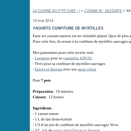
LA CUISINE DU P'TIT CHEF ;-)
>
CUISINE IN - DESSERTS
>
YA
10 mai 2014
YAOURTS CONFITURE DE MYRTILLES
Faire ses yaourts maison est un véritable plaisir. Quoi de plus
Pour cette fois, ils seront à la confiture de myrtilles sauvages 
Mes partenaires pour cette recette sont :
-
Lagrange
pour sa
yaourtière 439101
- Vivis pour sa confiture de myrtilles sauvages
-
Epices et Saveurs
avec son
sucre citron
Pour
7 pots
Préparation
: 10 minutes
Cuisson
: 12 heures
Ingrédients
:
- 1 yaourt nature
- 1 L de lait demi-écrémé
- 1/3 d’un pot de confiture de myrtilles sauvages Vivis
- 3 C. à S. de
sucre citron Epices et Saveurs