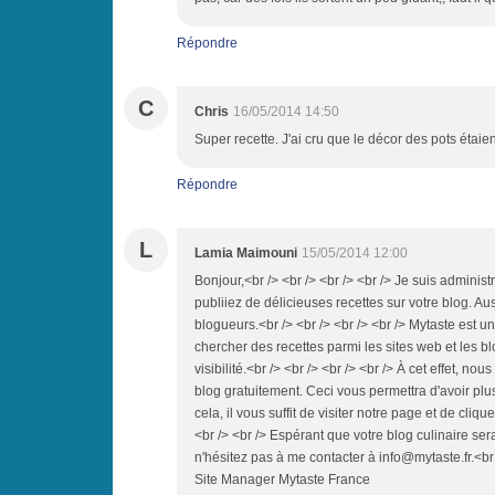
Répondre
C
Chris
16/05/2014 14:50
Super recette. J'ai cru que le décor des pots étaient
Répondre
L
Lamia Maimouni
15/05/2014 12:00
Bonjour,<br /> <br /> <br /> <br /> Je suis adminis
publiiez de délicieuses recettes sur votre blog. Aus
blogueurs.<br /> <br /> <br /> <br /> Mytaste est 
chercher des recettes parmi les sites web et les b
visibilité.<br /> <br /> <br /> <br /> À cet effet, 
blog gratuitement. Ceci vous permettra d'avoir plus
cela, il vous suffit de visiter notre page et de cliq
<br /> <br /> Espérant que votre blog culinaire ser
n'hésitez pas à me contacter à info@mytaste.fr.<br
Site Manager Mytaste France