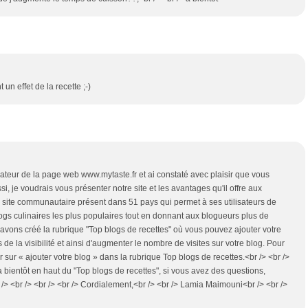
 un effet de la recette ;-)
trateur de la page web www.mytaste.fr et ai constaté avec plaisir que vous
si, je voudrais vous présenter notre site et les avantages qu'il offre aux
un site communautaire présent dans 51 pays qui permet à ses utilisateurs de
logs culinaires les plus populaires tout en donnant aux blogueurs plus de
nous avons créé la rubrique "Top blogs de recettes" où vous pouvez ajouter votre
 de la visibilité et ainsi d'augmenter le nombre de visites sur votre blog. Pour
uer sur « ajouter votre blog » dans la rubrique Top blogs de recettes.<br /> <br />
a bientôt en haut du "Top blogs de recettes", si vous avez des questions,
 /> <br /> <br /> <br /> Cordialement,<br /> <br /> Lamia Maimouni<br /> <br />