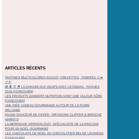
ARTICLES RÉCENTS
TARTINES MULTICOLORES AVOCAT, CREVETTES, TOMATES 🍞🥑
🍤🍅
🎁 🍫 🐰 🐣 LA CHASSE AUX OEUFS AVEC LEONIDAS - PAQUES
2026 [CONCOURS]
LES PRODUITS DAMHERT NUTRITION SONT UNE VALEUR SÛRE
[CONCOURS]
UNE IDÉE CADEAU GOURMANDE AUTOUR DE LA POIRE
WILLIAMS
PAUSE DOUCEUR DE l'HIVER - INFUSIONS CLIPPER & BRIOCHE
HARRY'S
LA MERINGAIE VERSION 2025, SPÉCIALISTE DE LA PAVLOVA
POUR UN NOEL GOURMAND
LES CHOCOLATS DE NOEL DU CHOCOLATIER BELGE LEONIDAS
[CONCOURS]