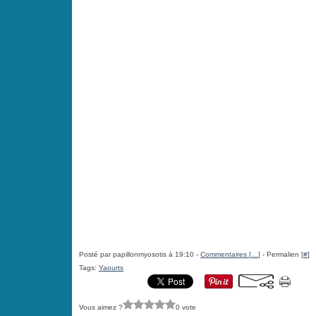
Posté par papillonmyosotis à 19:10 -
Commentaires [
…
]
- Permalien [
#
]
Tags:
Yaourts
Vous aimez ?
0 vote