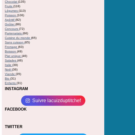
Chocolat
(135)
Fruits
(118)
Légumes
(113)
Poisson
(106)
Apéritif
(92)
Goûter
(86)
Concours
(72)
Partenariats
(66)
Cuisine du monde
(65)
Sans cuisson
(65)
Fromage
(63)
Boisson
(49)
Plat unique
(46)
Salades
(46)
Italie
(39)
Noël
(36)
Viande
(35)
Bio
(31)
Enfants
(31)
INSTAGRAM
Suivre lacuizduptitchef
FACEBOOK
TWITTER