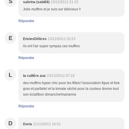
S
sabrina (sabi68)
23/12/2012 21:15
Jolie muffins et je suis sur délicieux !!
Répondre
E
EnviesDélices
23/12/2012 20:23
ils ont l'air super sympas ces muffins
Répondre
L
la cuillère aux
23/12/2012 07:18
des muffins hyper chic pour les fêtes! l'association figue et foie
gras et parfaite! et la tomate séché pour la couleur donne tout
son éclat!bon dimanche!marianne
Répondre
D
Doria
21/12/2012 16:51