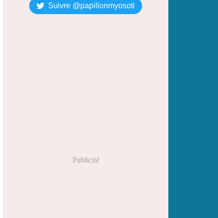
Suivre @papillonmyosoti
Publicité