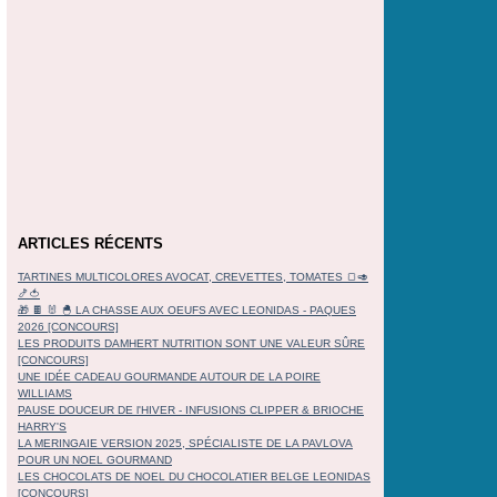
ARTICLES RÉCENTS
TARTINES MULTICOLORES AVOCAT, CREVETTES, TOMATES 🍞🥑
🍤🍅
🎁 🍫 🐰 🐣 LA CHASSE AUX OEUFS AVEC LEONIDAS - PAQUES
2026 [CONCOURS]
LES PRODUITS DAMHERT NUTRITION SONT UNE VALEUR SÛRE
[CONCOURS]
UNE IDÉE CADEAU GOURMANDE AUTOUR DE LA POIRE
WILLIAMS
PAUSE DOUCEUR DE l'HIVER - INFUSIONS CLIPPER & BRIOCHE
HARRY'S
LA MERINGAIE VERSION 2025, SPÉCIALISTE DE LA PAVLOVA
POUR UN NOEL GOURMAND
LES CHOCOLATS DE NOEL DU CHOCOLATIER BELGE LEONIDAS
[CONCOURS]