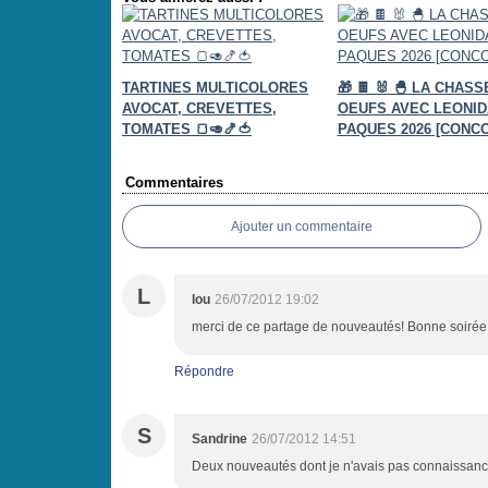
TARTINES MULTICOLORES
🎁 🍫 🐰 🐣 LA CHAS
AVOCAT, CREVETTES,
OEUFS AVEC LEONID
TOMATES 🍞🥑🍤🍅
PAQUES 2026 [CONC
Commentaires
Ajouter un commentaire
L
lou
26/07/2012 19:02
merci de ce partage de nouveautés! Bonne soirée 
Répondre
S
Sandrine
26/07/2012 14:51
Deux nouveautés dont je n'avais pas connaissance,