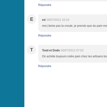
Répondre
E
ed
26/07/2012 10:10
moi j'aime pas la croute, je prends que du pain mo
Répondre
T
Touti et Dodo
26/07/2012 07:03
On achète toujours notre pain chez les artisans b
Répondre