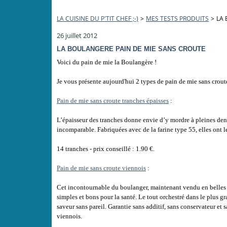
LA CUISINE DU P'TIT CHEF ;-)
>
MES TESTS PRODUITS
>
LA 
26 juillet 2012
LA BOULANGERE PAIN DE MIE SANS CROUTE
Voici du pain de mie la Boulangère !
Je vous présente aujourd'hui 2 types de pain de mie sans crout
Pain de mie sans croute tranches épaisses
:
L’épaisseur des tranches donne envie d’y mordre à pleines den
incomparable. Fabriquées avec de la farine type 55, elles ont 
14 tranches - prix conseillé : 1.90 €.
Pain de mie sans croute viennois
:
Cet incontournable du boulanger, maintenant vendu en belles
simples et bons pour la santé. Le tout orchestré dans le plus g
saveur sans pareil. Garantie sans additif, sans conservateur et s
viennois.