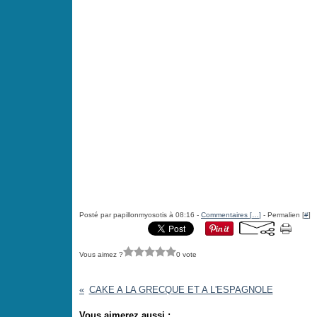
Posté par papillonmyosotis à 08:16 -
Commentaires [
…
]
- Permalien [
#
]
Vous aimez ?
0 vote
CAKE A LA GRECQUE ET A L'ESPAGNOLE
Vous aimerez aussi :