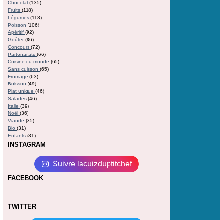
Chocolat
(135)
Fruits
(118)
Légumes
(113)
Poisson
(106)
Apéritif
(92)
Goûter
(86)
Concours
(72)
Partenariats
(66)
Cuisine du monde
(65)
Sans cuisson
(65)
Fromage
(63)
Boisson
(49)
Plat unique
(46)
Salades
(46)
Italie
(39)
Noël
(36)
Viande
(35)
Bio
(31)
Enfants
(31)
INSTAGRAM
Suivre lacuizduptitchef
FACEBOOK
TWITTER