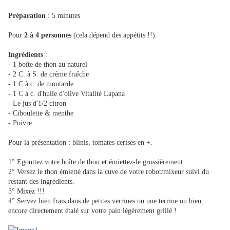
Préparation
: 5 minutes
Pour
2 à 4 personnes
(cela dépend des appétits !!).
Ingrédients
:
- 1 boîte de thon au naturel
- 2 C. à S. de crème fraîche
- 1 C à c. de moutarde
- 1 C à c. d'huile d'olive Vitalité Lapana
- Le jus d'1/2 citron
- Ciboulette & menthe
- Poivre
Pour la présentation : blinis, tomates cerises en +.
1° Egouttez votre boîte de thon et émiettez-le grossièrement.
2° Versez le thon émietté dans la cuve de votre robot/mixeur suivi du
restant des ingrédients.
3° Mixez !!!
4° Servez bien frais dans de petites verrines ou une terrine ou bien
encore directement étalé sur votre pain légèrement grillé !