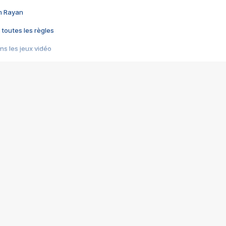
im Rayan
 toutes les règles
s les jeux vidéo
us choquant de Rockstar ? - Le scandale BULLY
e plus moche de Steam
du RÊVE tourne au CAUCHEMAR
pendant 8 heures
it… à tort
umiliés par un jeu vidéo
ire - Final Fantasy 8
ti un empire - Age of Empires
story DOFUS