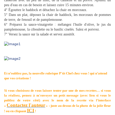
casserole avec un peu de miel, de la cannelle et du poivre. Ajoutez un
peu d'eau en cas de besoin et laissez cuire 15 minutes environ.
4° Égouttez le haddock et détachez la chair en morceaux.
5° Dans un plat, déposez la chair de haddock, les morceaux de pommes
de terre, de fenouil et de pamplemousse.
6° Préparez la sauce-vinaigrette : mélangez l'huile d'olive, le jus du
pamplemousse, la ciboulette ou le basilic ciselés. Salez et poivrez.
7° Versez la sauce sur la salade et servez aussitôt.
Et n’oubliez pas, la nouvelle rubrique
P'tit Chef chez vous !
qui n’attend
que vos créations
!
Si vous choisissez de vous laisser tenter par une de mes recettes… si vous
la réalisez, pensez à m'envoyer un petit message (avec lien si vous le
publiez de votre côté) avec le nom de la recette via l’interface
Contactez l'auteur
«
» : juste au dessus de la photo de la jolie fleur
ICI
! ou en cliquant
!