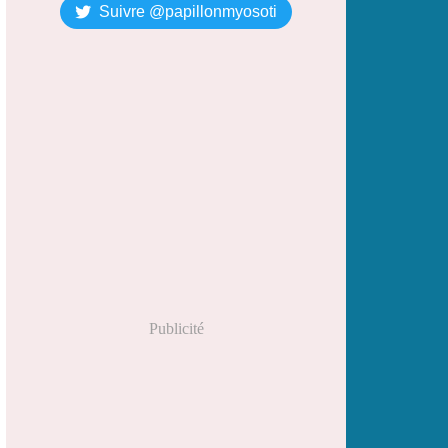
Suivre @papillonmyosoti
Publicité