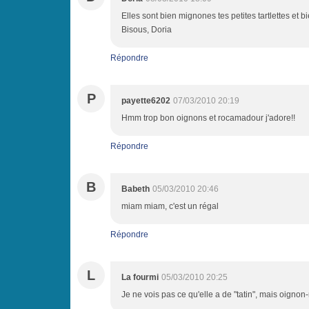
Elles sont bien mignones tes petites tartlettes et
Bisous, Doria
Répondre
P
payette6202
07/03/2010 20:19
Hmm trop bon oignons et rocamadour j'adore!!
Répondre
B
Babeth
05/03/2010 20:46
miam miam, c'est un régal
Répondre
L
La fourmi
05/03/2010 20:25
Je ne vois pas ce qu'elle a de "tatin", mais oignon