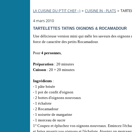
LA CUISINE DU P'TIT CHEF ;-)
>
CUISINE IN - PLATS
>
TARTE
4 mars 2010
TARTELETTES TATINS OIGNONS & ROCAMADOUR
Une délicieuse version mini qui mêle les saveurs des oignons 
force de caractère des petits Rocamadour.
Pour
4 personnes
,
Préparation
: 20 minutes
Cuisson
: 20 + 20 minutes
Ingrédients
:
- 1 pâte brisée
- 1 pot de confit d'oignon
- 2 bottes d'oignons nouveaux
- 1 échalote
- 2 Rocamadour
- 1 noisette de margarine
- 1 morceau de sucre
1° Coupez et épluchez vos oignons nouveaux. Emincez l'échalo
et faites revenir vos oignons et l'échalote. Ajoutez un morcea