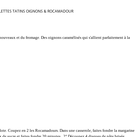
LETTES TATINS OIGNONS & ROCAMADOUR
nouveaux et du fromage. Des oignons caramélisés qui s'allient parfaitement à la
te. Coupez en 2 les Rocamadours. Dans une casserole, faites fondre la margarine
ux de sucre et faites fondre 20 minutes. 2° Découpez 4 disques de pâte brisée