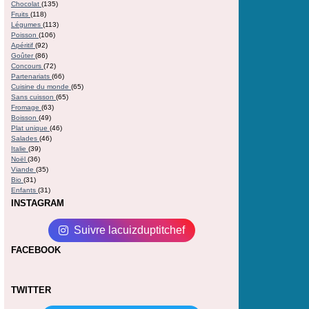
Chocolat
(135)
Fruits
(118)
Légumes
(113)
Poisson
(106)
Apéritif
(92)
Goûter
(86)
Concours
(72)
Partenariats
(66)
Cuisine du monde
(65)
Sans cuisson
(65)
Fromage
(63)
Boisson
(49)
Plat unique
(46)
Salades
(46)
Italie
(39)
Noël
(36)
Viande
(35)
Bio
(31)
Enfants
(31)
INSTAGRAM
Suivre lacuizduptitchef
FACEBOOK
TWITTER