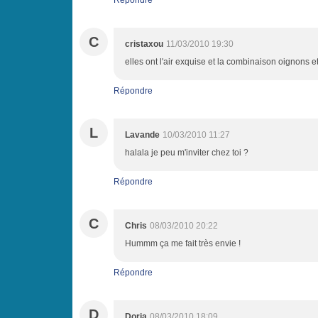
Répondre
C
cristaxou
11/03/2010 19:30
elles ont l'air exquise et la combinaison oignons e
Répondre
L
Lavande
10/03/2010 11:27
halala je peu m'inviter chez toi ?
Répondre
C
Chris
08/03/2010 20:22
Hummm ça me fait très envie !
Répondre
D
Doria
08/03/2010 18:09