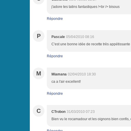
j'adore tes tatins fantastiques !<br /> bisous
Répondre
P
Pascale
05/04/2010 08:16
C'est une bonne idée de recette très appétissante 
Répondre
M
Miamana
02/04/2010 18:30
ca a l'air excellent!
Répondre
C
CTrobon
31/03/2010 07:23
Bien vu le rocamadour et les oignons bien confis, ç