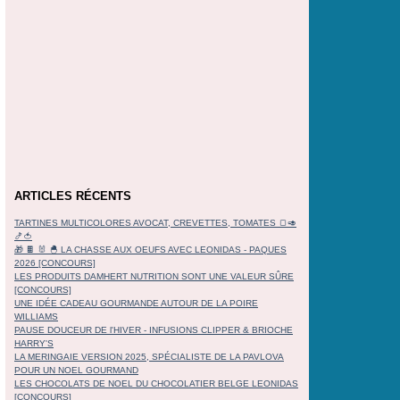
ARTICLES RÉCENTS
TARTINES MULTICOLORES AVOCAT, CREVETTES, TOMATES 🍞🥑
🍤🍅
🎁 🍫 🐰 🐣 LA CHASSE AUX OEUFS AVEC LEONIDAS - PAQUES
2026 [CONCOURS]
LES PRODUITS DAMHERT NUTRITION SONT UNE VALEUR SÛRE
[CONCOURS]
UNE IDÉE CADEAU GOURMANDE AUTOUR DE LA POIRE
WILLIAMS
PAUSE DOUCEUR DE l'HIVER - INFUSIONS CLIPPER & BRIOCHE
HARRY'S
LA MERINGAIE VERSION 2025, SPÉCIALISTE DE LA PAVLOVA
POUR UN NOEL GOURMAND
LES CHOCOLATS DE NOEL DU CHOCOLATIER BELGE LEONIDAS
[CONCOURS]