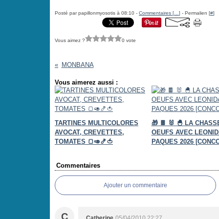
Posté par papillonmyosotis à 08:10 -
Commentaires [
…
]
- Permalien [
#
]
Vous aimez ?
0 vote
MONBANA
Vous aimerez aussi :
TARTINES MULTICOLORES
🎁 🍫 🐰 🐣 LA CHAS
AVOCAT, CREVETTES,
OEUFS AVEC LEONID
TOMATES 🍞🥑🍤🍅
PAQUES 2026 [CONC
Commentaires
Ajouter un commentaire
C
Catherine
05/04/2010 22:27