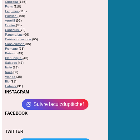
Chocolat
(135)
Fruits
(118)
Légumes
(113)
Poisson
(106)
Apéritif
(92)
Goûter
(86)
Concours
(72)
Partenariats
(66)
Cuisine du monde
(65)
Sans cuisson
(65)
Fromage
(63)
Boisson
(49)
Plat unique
(46)
Salades
(46)
Italie
(39)
Noël
(36)
Viande
(35)
Bio
(31)
Enfants
(31)
INSTAGRAM
Suivre lacuizduptitchef
FACEBOOK
TWITTER