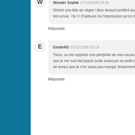
W
Wonder Sophie
27/10/2008 10:40
Ohhhh une tête de nègre ! Mon dessert préféré quand
très envie. <br /> D'ailleurs j'ai l'impression qu'on
Répondre
E
EmilieRD
23/10/2008 19:18
Tiens, ca me rappelle une péripétie de mes vacances 
que je me suis fait piquer juste avant par un petit vi
de temps que je n'en avais pas mangé, finalement,
Répondre