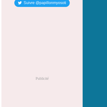
Suivre @papillonmyosoti
Publicité