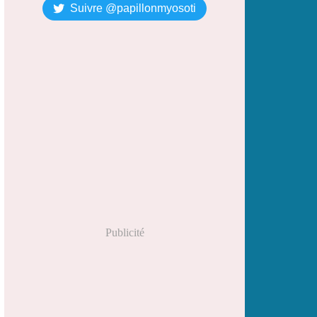
Suivre @papillonmyosoti
Publicité