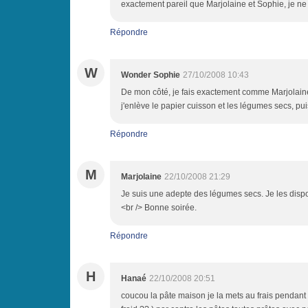
exactement pareil que Marjolaine et Sophie, je ne 
Répondre
W
Wonder Sophie
27/10/2008 10:43
De mon côté, je fais exactement comme Marjolaine
j'enlève le papier cuisson et les légumes secs, pui
Répondre
M
Marjolaine
22/10/2008 21:29
Je suis une adepte des légumes secs. Je les dispos
<br /> Bonne soirée.
Répondre
H
Hanaé
22/10/2008 20:51
coucou la pâte maison je la mets au frais pendant 