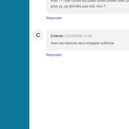
froid ?? ) par contre les pâtes toutes prêtes avec 
pour ça, ça doit être pas mal, non ?
Répondre
C
Celeste
22/10/2008 14:56
Avec les haricots secs et papier sulfurise.
Répondre