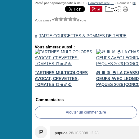
Posté par papillonmyosotis à 06:00 -
Commentaires [
…
]
- Permalien [
#
]
Vous aimez ?
0 vote
TARTE COURGETTES & POMMES DE TERRE
Vous aimerez aussi :
TARTINES MULTICOLORES
🎁 🍫 🐰 🐣 LA CHAS
AVOCAT, CREVETTES,
OEUFS AVEC LEONID
TOMATES 🍞🥑🍤🍅
PAQUES 2026 [CONC
Commentaires
Ajouter un commentaire
P
pupuce
28/10/2008 12:28