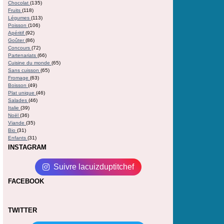
Chocolat
(135)
Fruits
(118)
Légumes
(113)
Poisson
(106)
Apéritif
(92)
Goûter
(86)
Concours
(72)
Partenariats
(66)
Cuisine du monde
(65)
Sans cuisson
(65)
Fromage
(63)
Boisson
(49)
Plat unique
(46)
Salades
(46)
Italie
(39)
Noël
(36)
Viande
(35)
Bio
(31)
Enfants
(31)
INSTAGRAM
Suivre lacuizduptitchef
FACEBOOK
TWITTER