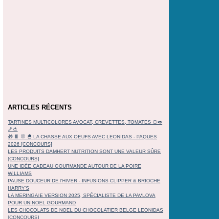
ARTICLES RÉCENTS
TARTINES MULTICOLORES AVOCAT, CREVETTES, TOMATES 🍞🥑
🍤🍅
🎁 🍫 🐰 🐣 LA CHASSE AUX OEUFS AVEC LEONIDAS - PAQUES
2026 [CONCOURS]
LES PRODUITS DAMHERT NUTRITION SONT UNE VALEUR SÛRE
[CONCOURS]
UNE IDÉE CADEAU GOURMANDE AUTOUR DE LA POIRE
WILLIAMS
PAUSE DOUCEUR DE l'HIVER - INFUSIONS CLIPPER & BRIOCHE
HARRY'S
LA MERINGAIE VERSION 2025, SPÉCIALISTE DE LA PAVLOVA
POUR UN NOEL GOURMAND
LES CHOCOLATS DE NOEL DU CHOCOLATIER BELGE LEONIDAS
[CONCOURS]