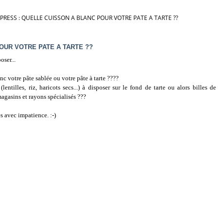
RESS : QUELLE CUISSON A BLANC POUR VOTRE PATE A TARTE ??
OUR VOTRE PATE A TARTE ??
oser...
c votre pâte sablée ou votre pâte à tarte ????
lentilles, riz, haricots secs...) à disposer sur le fond de tarte ou alors billes de
magasins et rayons spécialisés ???
s avec impatience. :-)