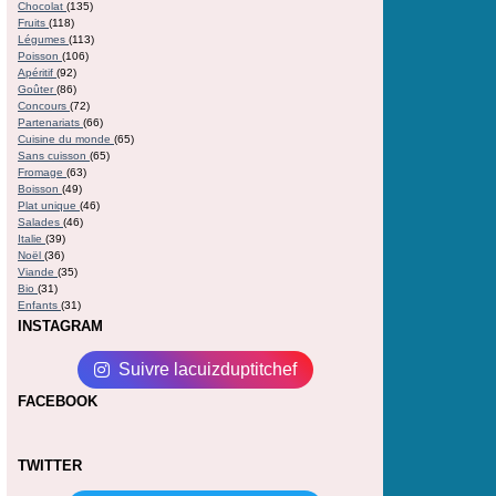
Chocolat
(135)
Fruits
(118)
Légumes
(113)
Poisson
(106)
Apéritif
(92)
Goûter
(86)
Concours
(72)
Partenariats
(66)
Cuisine du monde
(65)
Sans cuisson
(65)
Fromage
(63)
Boisson
(49)
Plat unique
(46)
Salades
(46)
Italie
(39)
Noël
(36)
Viande
(35)
Bio
(31)
Enfants
(31)
INSTAGRAM
Suivre lacuizduptitchef
FACEBOOK
TWITTER