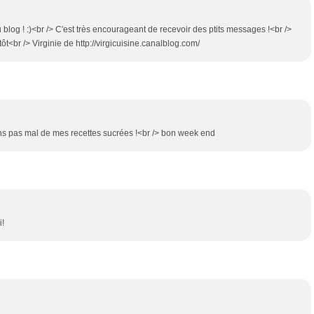
log ! :)<br /> C'est très encourageant de recevoir des ptits messages !<br />
tôt<br /> Virginie de http://virgicuisine.canalblog.com/
dans pas mal de mes recettes sucrées !<br /> bon week end
i!