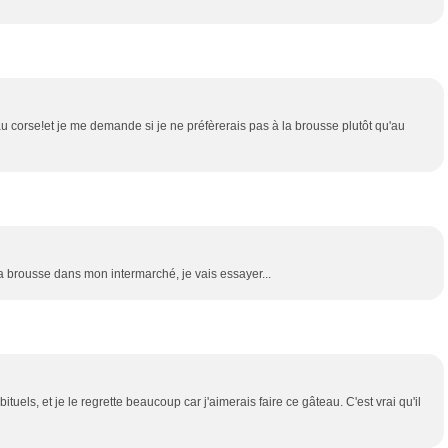
teau corse!et je me demande si je ne préfèrerais pas à la brousse plutôt qu'au
e la brousse dans mon intermarché, je vais essayer...
els, et je le regrette beaucoup car j'aimerais faire ce gâteau. C'est vrai qu'il