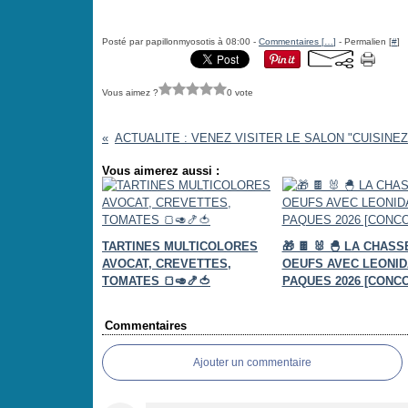
Posté par papillonmyosotis à 08:00 -
Commentaires [
…
]
- Permalien [
#
]
Vous aimez ?
0 vote
Vous aimerez aussi :
TARTINES MULTICOLORES
🎁 🍫 🐰 🐣 LA CHAS
AVOCAT, CREVETTES,
OEUFS AVEC LEONID
TOMATES 🍞🥑🍤🍅
PAQUES 2026 [CONC
Commentaires
Ajouter un commentaire