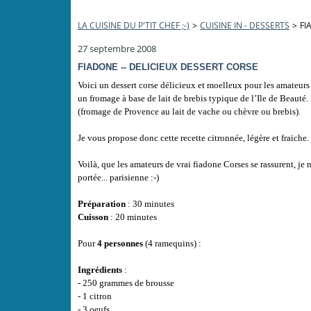
LA CUISINE DU P'TIT CHEF ;-)
>
CUISINE IN - DESSERTS
>
FI
27 septembre 2008
FIADONE -- DELICIEUX DESSERT CORSE
Voici un dessert corse délicieux et moelleux pour les amateurs 
un fromage à base de lait de brebis typique de l’Ile de Beauté.
(fromage de Provence au lait de vache ou chèvre ou brebis).
Je vous propose donc cette recette citronnée, légère et fraiche
Voilà, que les amateurs de vrai fiadone Corses se rassurent, je n
portée... parisienne :-)
Préparation
: 30 minutes
Cuisson
: 20 minutes
Pour
4 personnes
(4 ramequins) :
Ingrédients
:
- 250 grammes de brousse
- 1 citron
- 3 oeufs