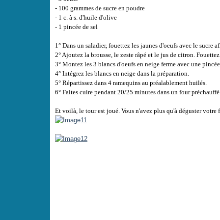
- 100 grammes de sucre en poudre
- 1 c. à s. d'huile d'olive
- 1 pincée de sel
1° Dans un saladier, fouettez les jaunes d'oeufs avec le sucre
2° Ajoutez la brousse, le zeste râpé et le jus de citron. Fouette
3° Montez les 3 blancs d'oeufs en neige ferme avec une pincée 
4° Intégrez les blancs en neige dans la préparation.
5° Répartissez dans 4 ramequins au préalablement huilés.
6° Faites cuire pendant 20/25 minutes dans un four préchauffé
Et voilà, le tour est joué. Vous n'avez plus qu'à déguster votr