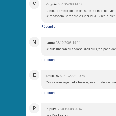
V
Virginie
05/10/2008 14:12
Bonjour et merci de ton passage sur mon nouveau b
Je repasserai te rendre visite :)<br /> Bises, à bien
Répondre
N
nanou
03/10/2008 19:14
Je suis une fan du fiadone, d'ailleurs j'en parle 
Répondre
E
EmilieRD
01/10/2008 19:59
Ce doit être léger cette texture, frais, un délice quo
Répondre
P
Pupuce
28/09/2008 20:42
ca a l'air très bon!