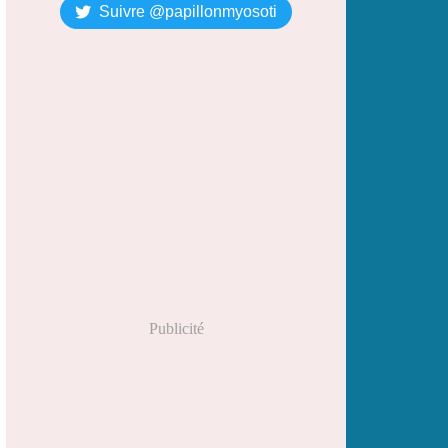
Suivre @papillonmyosoti
Publicité