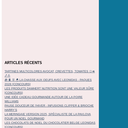
ARTICLES RÉCENTS
TARTINES MULTICOLORES AVOCAT, CREVETTES, TOMATES 🍞🥑
🍤🍅
🎁 🍫 🐰 🐣 LA CHASSE AUX OEUFS AVEC LEONIDAS - PAQUES
2026 [CONCOURS]
LES PRODUITS DAMHERT NUTRITION SONT UNE VALEUR SÛRE
[CONCOURS]
UNE IDÉE CADEAU GOURMANDE AUTOUR DE LA POIRE
WILLIAMS
PAUSE DOUCEUR DE l'HIVER - INFUSIONS CLIPPER & BRIOCHE
HARRY'S
LA MERINGAIE VERSION 2025, SPÉCIALISTE DE LA PAVLOVA
POUR UN NOEL GOURMAND
LES CHOCOLATS DE NOEL DU CHOCOLATIER BELGE LEONIDAS
[CONCOURS]