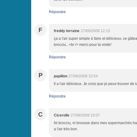
Répondre
F
freddy lorraine
27/09/2008 12:13
ça a l'air super simple à faire et délicieux, ce gâ
brocciu...<br /> merci pour ta visite!
Répondre
P
papillon
27/09/2008 10:54
Il a l'air délicieux. Je crois que je peux trouver d
Répondre
C
Cicerolle
27/09/2008 10:07
Ni brocciu, ni brousse dans mes supermarchés habitu
a l'air très bon.