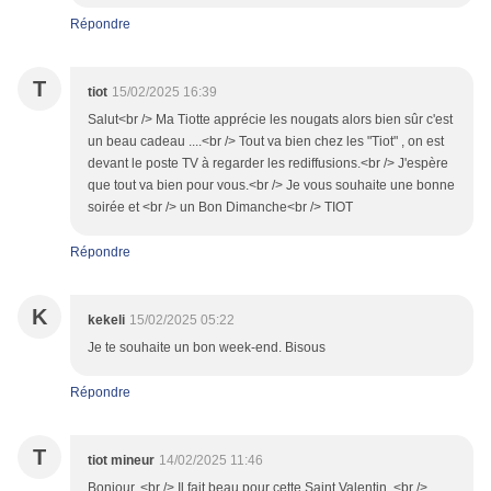
Répondre
T
tiot
15/02/2025 16:39
Salut<br /> Ma Tiotte apprécie les nougats alors bien sûr c'est
un beau cadeau ....<br /> Tout va bien chez les "Tiot" , on est
devant le poste TV à regarder les rediffusions.<br /> J'espère
que tout va bien pour vous.<br /> Je vous souhaite une bonne
soirée et <br /> un Bon Dimanche<br /> TIOT
Répondre
K
kekeli
15/02/2025 05:22
Je te souhaite un bon week-end. Bisous
Répondre
T
tiot mineur
14/02/2025 11:46
Bonjour, <br /> Il fait beau pour cette Saint Valentin. <br />