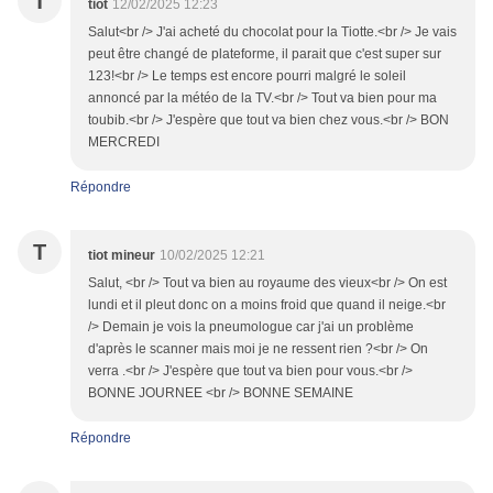
T
tiot
12/02/2025 12:23
Salut<br /> J'ai acheté du chocolat pour la Tiotte.<br /> Je vais
peut être changé de plateforme, il parait que c'est super sur
123!<br /> Le temps est encore pourri malgré le soleil
annoncé par la météo de la TV.<br /> Tout va bien pour ma
toubib.<br /> J'espère que tout va bien chez vous.<br /> BON
MERCREDI
Répondre
T
tiot mineur
10/02/2025 12:21
Salut, <br /> Tout va bien au royaume des vieux<br /> On est
lundi et il pleut donc on a moins froid que quand il neige.<br
/> Demain je vois la pneumologue car j'ai un problème
d'après le scanner mais moi je ne ressent rien ?<br /> On
verra .<br /> J'espère que tout va bien pour vous.<br />
BONNE JOURNEE <br /> BONNE SEMAINE
Répondre