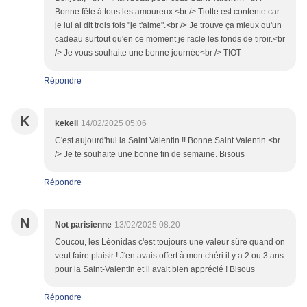
Bonne fête à tous les amoureux.<br /> Tiotte est contente car
je lui ai dit trois fois "je t'aime".<br /> Je trouve ça mieux qu'un
cadeau surtout qu'en ce moment je racle les fonds de tiroir.<br
/> Je vous souhaite une bonne journée<br /> TIOT
Répondre
K
kekeli
14/02/2025 05:06
C'est aujourd'hui la Saint Valentin !! Bonne Saint Valentin.<br
/> Je te souhaite une bonne fin de semaine. Bisous
Répondre
N
Not parisienne
13/02/2025 08:20
Coucou, les Léonidas c'est toujours une valeur sûre quand on
veut faire plaisir ! J'en avais offert à mon chéri il y a 2 ou 3 ans
pour la Saint-Valentin et il avait bien apprécié ! Bisous
Répondre